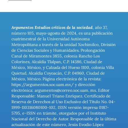
Argumentos Estudios críticos de la sociedad
, año 37,
número 105, mayo-agosto de 2024, es una publicación
cuatrimestral de la Universidad Autónoma
Metropolitana a través de la unidad Xochimilco, División
de Ciencias Sociales y Humanidades. Prolongación
Canal de Miramontes 3855, colonia Rancho Los
Colorines, Alcaldía Tlalpan, C.P. 14386, Ciudad de
México, México, y Calzada del Hueso 1100, colonia Villa
Quietud, Alcaldía Coyoacán, C.P. 04960, Ciudad de
México, México. Página electrónica de la revista:
https://argumentos.xoc.uam.mx/ y dirección
electrónica: argumentos@correo.xoc.uam. mx. Editor
Responsable: Manuel Triano Enríquez. Certificado de
Reserva de Derechos al Uso Exclusivo del Título No. 04-
1999-110316080100-102, ISSN versión impresa 0187-
5795, e-ISSN en trámite, otorgados por el Instituto
Nacional del Derecho de Autor. Responsable de la última
actualización de este número, Jesús Evodio López