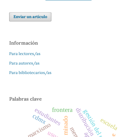
Enviar un artículo
Información
Para lectores/as
Para autores/as
Para bibliotecarios/as
Palabras clave
distribución diferencial
estudiantes
frontera
gestión del riesgo
cdmx
minado
escuela
marxismo
memes