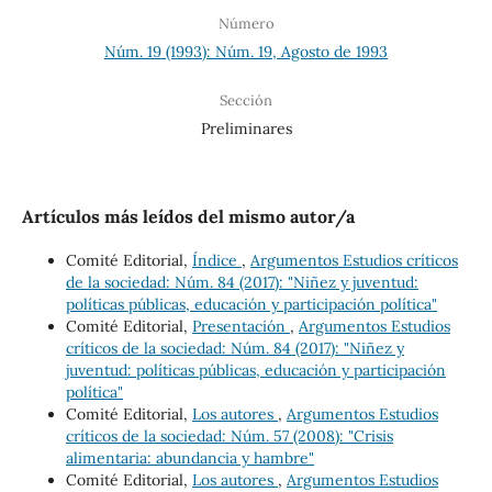
Número
Núm. 19 (1993): Núm. 19, Agosto de 1993
Sección
Preliminares
Artículos más leídos del mismo autor/a
Comité Editorial,
Índice
,
Argumentos Estudios críticos
de la sociedad: Núm. 84 (2017): "Niñez y juventud:
políticas públicas, educación y participación política"
Comité Editorial,
Presentación
,
Argumentos Estudios
críticos de la sociedad: Núm. 84 (2017): "Niñez y
juventud: políticas públicas, educación y participación
política"
Comité Editorial,
Los autores
,
Argumentos Estudios
críticos de la sociedad: Núm. 57 (2008): "Crisis
alimentaria: abundancia y hambre"
Comité Editorial,
Los autores
,
Argumentos Estudios