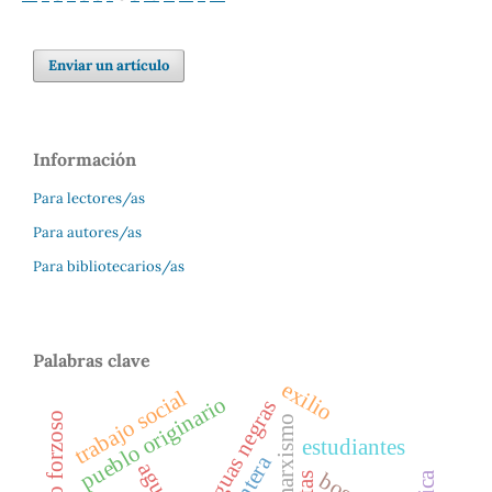
Enviar un artículo
Información
Para lectores/as
Para autores/as
Para bibliotecarios/as
Palabras clave
exilio
trabajo social
pueblo originario
aguas negras
marxismo
estudiantes
frontera
agua