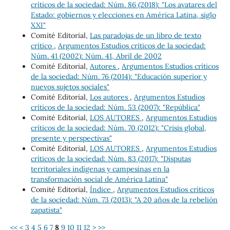
críticos de la sociedad: Núm. 86 (2018): "Los avatares del
Estado: gobiernos y elecciones en América Latina, siglo
XXI"
Comité Editorial,
Las paradojas de un libro de texto
crítico
,
Argumentos Estudios críticos de la sociedad:
Núm. 41 (2002): Núm. 41, Abril de 2002
Comité Editorial,
Autores
,
Argumentos Estudios críticos
de la sociedad: Núm. 76 (2014): "Educación superior y
nuevos sujetos sociales"
Comité Editorial,
Los autores
,
Argumentos Estudios
críticos de la sociedad: Núm. 53 (2007): "República"
Comité Editorial,
LOS AUTORES
,
Argumentos Estudios
críticos de la sociedad: Núm. 70 (2012): "Crisis global,
presente y perspectivas"
Comité Editorial,
LOS AUTORES
,
Argumentos Estudios
críticos de la sociedad: Núm. 83 (2017): "Disputas
territoriales indígenas y campesinas en la
transformación social de América Latina"
Comité Editorial,
Índice
,
Argumentos Estudios críticos
de la sociedad: Núm. 73 (2013): "A 20 años de la rebelión
zapatista"
<<
<
3
4
5
6
7
8
9
10
11
12
>
>>