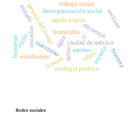
trabajo social
gestión del riesgo
minado
desorganización social
vectores
aguas negras
encuestas
usuarios
homicidio
exilio
0
agua
fronteras
marxismo
ciudad de méxico
escuela
delito
memes
frontera
cdmx
estudiantes
bosque
ecología política
Redes sociales