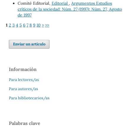
Comité Editorial,
Editorial
,
Argumentos Estudios
críticos de la sociedad: Núm. 27 (1997): Núm. 27, Agosto
de 1997
1
2
3
4
5
6
7
8
9
10
>
>>
Enviar un artículo
Información
Para lectores/as
Para autores/as
Para bibliotecarios/as
Palabras clave