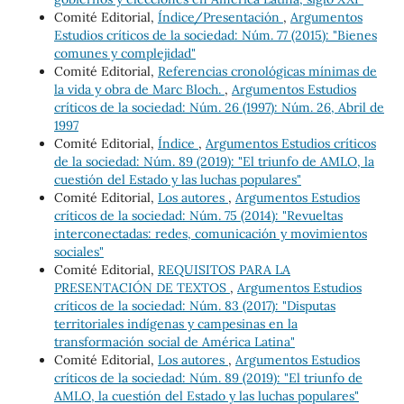
Comité Editorial,
Índice/Presentación
,
Argumentos
Estudios críticos de la sociedad: Núm. 77 (2015): "Bienes
comunes y complejidad"
Comité Editorial,
Referencias cronológicas mínimas de
la vida y obra de Marc Bloch.
,
Argumentos Estudios
críticos de la sociedad: Núm. 26 (1997): Núm. 26, Abril de
1997
Comité Editorial,
Índice
,
Argumentos Estudios críticos
de la sociedad: Núm. 89 (2019): "El triunfo de AMLO, la
cuestión del Estado y las luchas populares"
Comité Editorial,
Los autores
,
Argumentos Estudios
críticos de la sociedad: Núm. 75 (2014): "Revueltas
interconectadas: redes, comunicación y movimientos
sociales"
Comité Editorial,
REQUISITOS PARA LA
PRESENTACIÓN DE TEXTOS
,
Argumentos Estudios
críticos de la sociedad: Núm. 83 (2017): "Disputas
territoriales indígenas y campesinas en la
transformación social de América Latina"
Comité Editorial,
Los autores
,
Argumentos Estudios
críticos de la sociedad: Núm. 89 (2019): "El triunfo de
AMLO, la cuestión del Estado y las luchas populares"