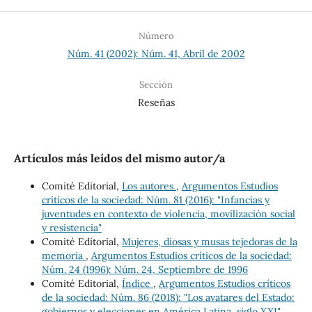
Número
Núm. 41 (2002): Núm. 41, Abril de 2002
Sección
Reseñas
Artículos más leídos del mismo autor/a
Comité Editorial,
Los autores
,
Argumentos Estudios
críticos de la sociedad: Núm. 81 (2016): "Infancias y
juventudes en contexto de violencia, movilización social
y resistencia"
Comité Editorial,
Mujeres, diosas y musas tejedoras de la
memoria
,
Argumentos Estudios críticos de la sociedad:
Núm. 24 (1996): Núm. 24, Septiembre de 1996
Comité Editorial,
Índice
,
Argumentos Estudios críticos
de la sociedad: Núm. 86 (2018): "Los avatares del Estado:
gobiernos y elecciones en América Latina, siglo XXI"