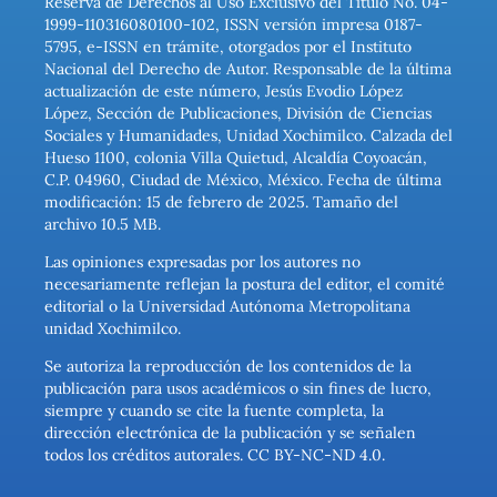
Reserva de Derechos al Uso Exclusivo del Título No. 04-
1999-110316080100-102, ISSN versión impresa 0187-
5795, e-ISSN en trámite, otorgados por el Instituto
Nacional del Derecho de Autor. Responsable de la última
actualización de este número, Jesús Evodio López
López, Sección de Publicaciones, División de Ciencias
Sociales y Humanidades, Unidad Xochimilco. Calzada del
Hueso 1100, colonia Villa Quietud, Alcaldía Coyoacán,
C.P. 04960, Ciudad de México, México. Fecha de última
modificación: 15 de febrero de 2025. Tamaño del
archivo 10.5 MB.
Las opiniones expresadas por los autores no
necesariamente reflejan la postura del editor, el comité
editorial o la Universidad Autónoma Metropolitana
unidad Xochimilco.
Se autoriza la reproducción de los contenidos de la
publicación para usos académicos o sin fines de lucro,
siempre y cuando se cite la fuente completa, la
dirección electrónica de la publicación y se señalen
todos los créditos autorales. CC BY-NC-ND 4.0.