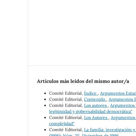
Artículos más leídos del mismo autor/a
Comité Editorial,
Índice
,
Argumentos Estudi
Comité Editorial,
Contenido
,
Argumentos Es
Comité Editorial,
Los autores
,
Argumentos E
legitimidad y gobernabilidad democrática"
Comité Editorial,
Los Autores
,
Argumentos E
complejidad"
Comité Editorial,
La familia: investigación y
(1996): Núm. 25, Diciembre de 1996