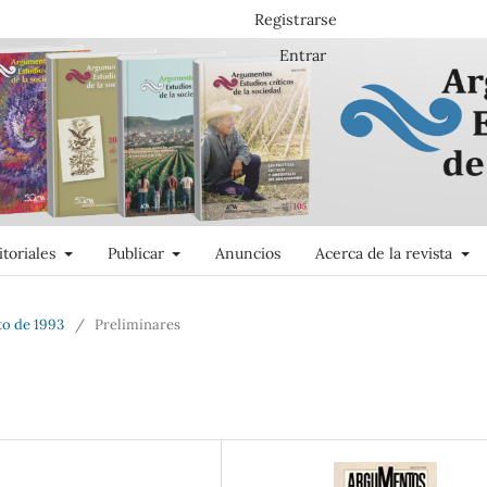
Registrarse
Entrar
itoriales
Publicar
Anuncios
Acerca de la revista
to de 1993
/
Preliminares