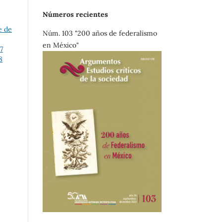
Números recientes
e de
Núm. 103 "200 años de federalismo
en México"
7
8