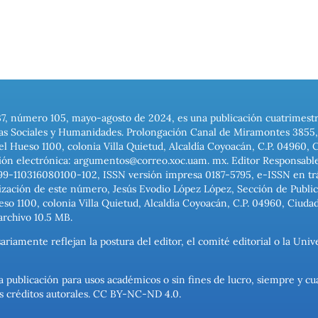
37, número 105, mayo-agosto de 2024, es una publicación cuatrimest
ias Sociales y Humanidades. Prolongación Canal de Miramontes 3855, 
el Hueso 1100, colonia Villa Quietud, Alcaldía Coyoacán, C.P. 04960, 
ión electrónica: argumentos@correo.xoc.uam. mx. Editor Responsable
999-110316080100-102, ISSN versión impresa 0187-5795, e-ISSN en trám
ización de este número, Jesús Evodio López López, Sección de Publica
o 1100, colonia Villa Quietud, Alcaldía Coyoacán, C.P. 04960, Ciuda
archivo 10.5 MB.
ariamente reflejan la postura del editor, el comité editorial o la U
a publicación para usos académicos o sin fines de lucro, siempre y cu
los créditos autorales. CC BY-NC-ND 4.0.