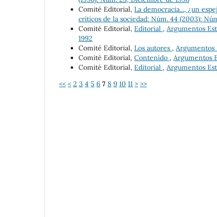
Comité Editorial,
La democracia..., ¿un esp
críticos de la sociedad: Núm. 44 (2003): Nú
Comité Editorial,
Editorial
,
Argumentos Estu
1992
Comité Editorial,
Los autores
,
Argumentos Es
Comité Editorial,
Contenido
,
Argumentos Es
Comité Editorial,
Editorial
,
Argumentos Estu
<<
<
2
3
4
5
6
7
8
9
10
11
>
>>