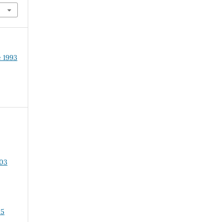
e 1993
003
25