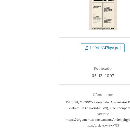
1-194-3317kgz.pdf
Publicado
05-12-2007
Cómo citar
Editorial, C. (2007). Contenido.
Argumentos E
críticos De La Sociedad
, (19), 2–5. Recuper
partir de
https://argumentos.xoc.uam.mx/index.php
ntos/article/view/773