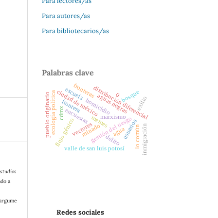
Para lectores/as
Para autores/as
Para bibliotecarios/as
Palabras clave
fronteras
distribución diferencial
escuela
bosque
ciudad de méxico
ecología política
0
pueblo originario
aguas negras
exilio
homicidio
frontera
cdmx
encuestas
marxismo
memes
gestión del riesgo
flujo génico
usuarios
vectores
minado
inmigración
lo común
agua
delito
valle de san luis potosí
studios
ado a
/argume
Redes sociales