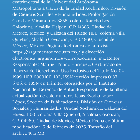
cuatrimestral de la Universidad Autónoma
Metropolitana a través de la unidad Xochimilco, División
de Ciencias Sociales y Humanidades. Prolongación
Canal de Miramontes 3855, colonia Rancho Los
Colorines, Alcaldía Tlalpan, C.P. 14386, Ciudad de
México, México, y Calzada del Hueso 1100, colonia Villa
Quietud, Alcaldía Coyoacán, C.P. 04960, Ciudad de
México, México. Página electrónica de la revista:
https://argumentos.xoc.uam.mx/ y dirección
electrónica: argumentos@correo.xoc.uam. mx. Editor
Responsable: Manuel Triano Enríquez. Certificado de
Reserva de Derechos al Uso Exclusivo del Título No. 04-
1999-110316080100-102, ISSN versión impresa 0187-
5795, e-ISSN en trámite, otorgados por el Instituto
Nacional del Derecho de Autor. Responsable de la última
actualización de este número, Jesús Evodio López
López, Sección de Publicaciones, División de Ciencias
Sociales y Humanidades, Unidad Xochimilco. Calzada del
Hueso 1100, colonia Villa Quietud, Alcaldía Coyoacán,
C.P. 04960, Ciudad de México, México. Fecha de última
modificación: 15 de febrero de 2025. Tamaño del
archivo 10.5 MB.