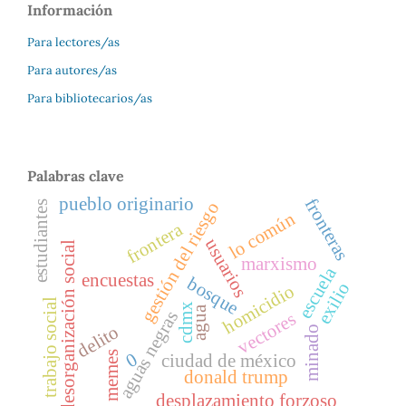
Información
Para lectores/as
Para autores/as
Para bibliotecarios/as
Palabras clave
pueblo originario
fronteras
estudiantes
gestión del riesgo
lo común
frontera
usuarios
desorganización social
marxismo
escuela
encuestas
bosque
exilio
homicidio
trabajo social
cdmx
agua
aguas negras
vectores
delito
minado
memes
0
ciudad de méxico
donald trump
desplazamiento forzoso