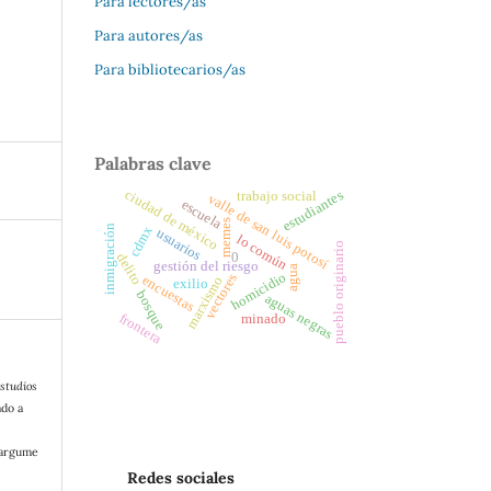
Para lectores/as
Para autores/as
Para bibliotecarios/as
Palabras clave
ciudad de méxico
estudiantes
trabajo social
valle de san luis potosí
escuela
memes
inmigración
cdmx
usuarios
lo común
pueblo originario
0
delito
gestión del riesgo
agua
homicidio
vectores
encuestas
marxismo
exilio
bosque
aguas negras
frontera
minado
studios
ado a
/argume
Redes sociales