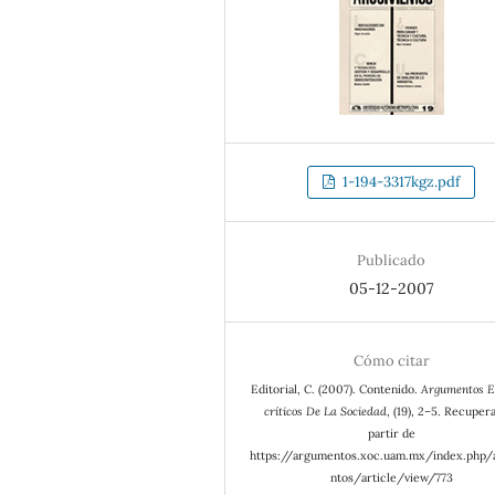
1-194-3317kgz.pdf
Publicado
05-12-2007
Cómo citar
Editorial, C. (2007). Contenido.
Argumentos E
críticos De La Sociedad
, (19), 2–5. Recuper
partir de
https://argumentos.xoc.uam.mx/index.php
ntos/article/view/773