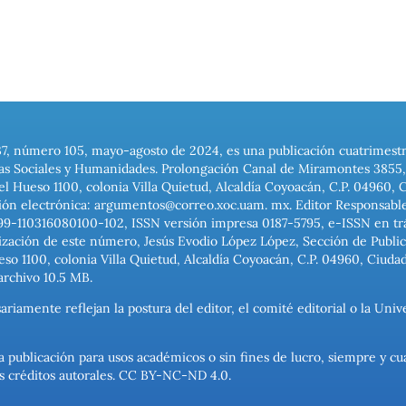
37, número 105, mayo-agosto de 2024, es una publicación cuatrimest
ias Sociales y Humanidades. Prolongación Canal de Miramontes 3855, 
el Hueso 1100, colonia Villa Quietud, Alcaldía Coyoacán, C.P. 04960, 
ión electrónica: argumentos@correo.xoc.uam. mx. Editor Responsable
999-110316080100-102, ISSN versión impresa 0187-5795, e-ISSN en trám
ización de este número, Jesús Evodio López López, Sección de Publica
o 1100, colonia Villa Quietud, Alcaldía Coyoacán, C.P. 04960, Ciuda
archivo 10.5 MB.
ariamente reflejan la postura del editor, el comité editorial o la U
a publicación para usos académicos o sin fines de lucro, siempre y cu
los créditos autorales. CC BY-NC-ND 4.0.