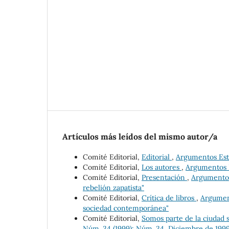
Artículos más leídos del mismo autor/a
Comité Editorial,
Editorial
,
Argumentos Estud
Comité Editorial,
Los autores
,
Argumentos E
Comité Editorial,
Presentación
,
Argumentos 
rebelión zapatista"
Comité Editorial,
Crítica de libros
,
Argument
sociedad contemporánea"
Comité Editorial,
Somos parte de la ciudad s
Núm. 34 (1999): Núm. 34, Diciembre de 199