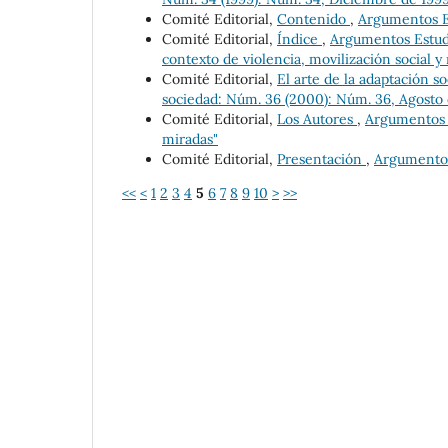
Comité Editorial,
Contenido
,
Argumentos Es
Comité Editorial,
Índice
,
Argumentos Estudio
contexto de violencia, movilización social y 
Comité Editorial,
El arte de la adaptación s
sociedad: Núm. 36 (2000): Núm. 36, Agosto
Comité Editorial,
Los Autores
,
Argumentos Es
miradas"
Comité Editorial,
Presentación
,
Argumentos 
<<
<
1
2
3
4
5
6
7
8
9
10
>
>>