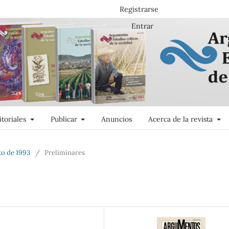
Registrarse
Entrar
itoriales
Publicar
Anuncios
Acerca de la revista
to de 1993
/
Preliminares