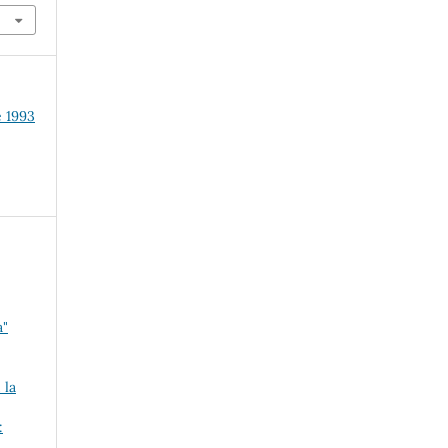
e 1993
a"
 la
: