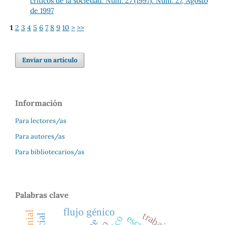
críticos de la sociedad: Núm. 27 (1997): Núm. 27, Agosto
de 1997
1
2
3
4
5
6
7
8
9
10
>
>>
Enviar un artículo
Información
Para lectores/as
Para autores/as
Para bibliotecarios/as
Palabras clave
flujo génico