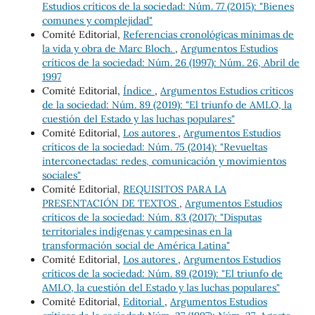
Estudios críticos de la sociedad: Núm. 77 (2015): "Bienes
comunes y complejidad"
Comité Editorial,
Referencias cronológicas mínimas de
la vida y obra de Marc Bloch.
,
Argumentos Estudios
críticos de la sociedad: Núm. 26 (1997): Núm. 26, Abril de
1997
Comité Editorial,
Índice
,
Argumentos Estudios críticos
de la sociedad: Núm. 89 (2019): "El triunfo de AMLO, la
cuestión del Estado y las luchas populares"
Comité Editorial,
Los autores
,
Argumentos Estudios
críticos de la sociedad: Núm. 75 (2014): "Revueltas
interconectadas: redes, comunicación y movimientos
sociales"
Comité Editorial,
REQUISITOS PARA LA
PRESENTACIÓN DE TEXTOS
,
Argumentos Estudios
críticos de la sociedad: Núm. 83 (2017): "Disputas
territoriales indígenas y campesinas en la
transformación social de América Latina"
Comité Editorial,
Los autores
,
Argumentos Estudios
críticos de la sociedad: Núm. 89 (2019): "El triunfo de
AMLO, la cuestión del Estado y las luchas populares"
Comité Editorial,
Editorial
,
Argumentos Estudios