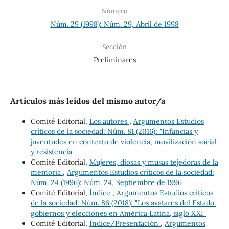
Número
Núm. 29 (1998): Núm. 29, Abril de 1998
Sección
Preliminares
Artículos más leídos del mismo autor/a
Comité Editorial,
Los autores
,
Argumentos Estudios
críticos de la sociedad: Núm. 81 (2016): "Infancias y
juventudes en contexto de violencia, movilización social
y resistencia"
Comité Editorial,
Mujeres, diosas y musas tejedoras de la
memoria
,
Argumentos Estudios críticos de la sociedad:
Núm. 24 (1996): Núm. 24, Septiembre de 1996
Comité Editorial,
Índice
,
Argumentos Estudios críticos
de la sociedad: Núm. 86 (2018): "Los avatares del Estado:
gobiernos y elecciones en América Latina, siglo XXI"
Comité Editorial,
Índice/Presentación
,
Argumentos