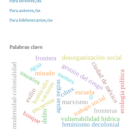
Para lectores/as
Para autores/as
Para bibliotecarios/as
Palabras clave
desorganización social
frontera
agua
ciudad de méxico
modernidad-colonialidad
gestión del riesgo
usuarios
ecología política
minado
memes
homicidio
aguas negras
vectores
cdmx
exilio
escuela
0
trabajo social
encuestas
marxismo
fronteras
delito
bosque
vulnerabilidad hídrica
feminismo decolonial