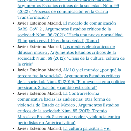
Argumentos Estudios críticos de la sociedad: Núm. 99
(2022): "Procesos de comunicación en la Cuarta
Transformación"
Javier Esteinou Madrid,
El modelo de comunicación
SARS-CoV-2
,
Argumentos Estudios críticos de la
sociedad: Núm. 96 (2021): "Hacia una nueva normalidad.
El impacto covid-19 en la sociedad", Tomo I
Javier Esteinou Madrid,
Los medios electrónicos de
difusión masiva
,
Argumentos Estudios críticos de la
sociedad: Núm. 68 (2012): "Crisis de la cultura, cultura de
la crisis"
Javier Esteinou Madrid,
AMLO y el mundo: ¿por qué la
tercera fue la vencida?
,
Argumentos Estudios críticos
de la sociedad: Núm. 91 (2019): "El nuevo sistema político
mexicano. Situación y cambio estructural"
Javier Esteinou Madrid,
La Contrarreforma
comunicativa hacías las audiencias, otra forma de
violencia de Estado de México
,
Argumentos Estudios
críticos de la sociedad: Núm. 85 (2017): "Premio
Miroslava Breach. Sistema de poder y violencia contra
periodistas en América Latina"
Javier Esteinou Madrid,
La cultura parasitaria y el