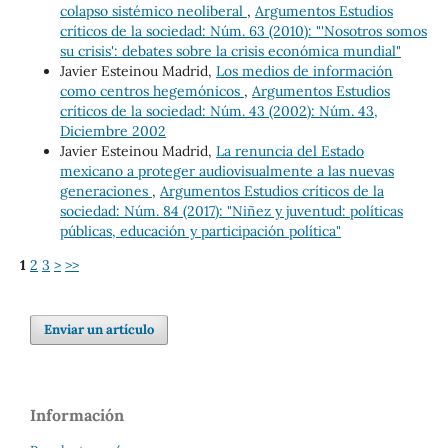
colapso sistémico neoliberal
,
Argumentos Estudios
críticos de la sociedad: Núm. 63 (2010): "'Nosotros somos
su crisis': debates sobre la crisis económica mundial"
Javier Esteinou Madrid,
Los medios de información
como centros hegemónicos
,
Argumentos Estudios
críticos de la sociedad: Núm. 43 (2002): Núm. 43,
Diciembre 2002
Javier Esteinou Madrid,
La renuncia del Estado
mexicano a proteger audiovisualmente a las nuevas
generaciones
,
Argumentos Estudios críticos de la
sociedad: Núm. 84 (2017): "Niñez y juventud: políticas
públicas, educación y participación política"
1
2
3
>
>>
Enviar un artículo
Información