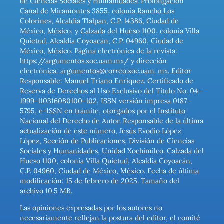
de Ciencias Sociales y Humanidades. Prolongación
Canal de Miramontes 3855, colonia Rancho Los
Colorines, Alcaldía Tlalpan, C.P. 14386, Ciudad de
México, México, y Calzada del Hueso 1100, colonia Villa
Quietud, Alcaldía Coyoacán, C.P. 04960, Ciudad de
México, México. Página electrónica de la revista:
https://argumentos.xoc.uam.mx/ y dirección
electrónica: argumentos@correo.xoc.uam. mx. Editor
Responsable: Manuel Triano Enríquez. Certificado de
Reserva de Derechos al Uso Exclusivo del Título No. 04-
1999-110316080100-102, ISSN versión impresa 0187-
5795, e-ISSN en trámite, otorgados por el Instituto
Nacional del Derecho de Autor. Responsable de la última
actualización de este número, Jesús Evodio López
López, Sección de Publicaciones, División de Ciencias
Sociales y Humanidades, Unidad Xochimilco. Calzada del
Hueso 1100, colonia Villa Quietud, Alcaldía Coyoacán,
C.P. 04960, Ciudad de México, México. Fecha de última
modificación: 15 de febrero de 2025. Tamaño del
archivo 10.5 MB.
Las opiniones expresadas por los autores no
necesariamente reflejan la postura del editor, el comité