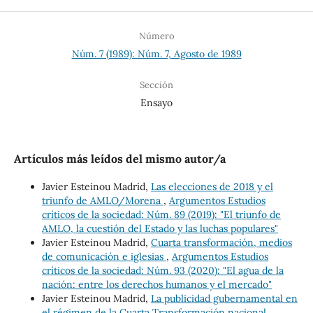
Número
Núm. 7 (1989): Núm. 7, Agosto de 1989
Sección
Ensayo
Artículos más leídos del mismo autor/a
Javier Esteinou Madrid,
Las elecciones de 2018 y el
triunfo de AMLO/Morena
,
Argumentos Estudios
críticos de la sociedad: Núm. 89 (2019): "El triunfo de
AMLO, la cuestión del Estado y las luchas populares"
Javier Esteinou Madrid,
Cuarta transformación, medios
de comunicación e iglesias
,
Argumentos Estudios
críticos de la sociedad: Núm. 93 (2020): "El agua de la
nación: entre los derechos humanos y el mercado"
Javier Esteinou Madrid,
La publicidad gubernamental en
el régimen de la Cuarta Transformación nacional
,