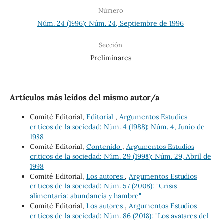
Número
Núm. 24 (1996): Núm. 24, Septiembre de 1996
Sección
Preliminares
Artículos más leídos del mismo autor/a
Comité Editorial,
Editorial
,
Argumentos Estudios
críticos de la sociedad: Núm. 4 (1988): Núm. 4, Junio de
1988
Comité Editorial,
Contenido
,
Argumentos Estudios
críticos de la sociedad: Núm. 29 (1998): Núm. 29, Abril de
1998
Comité Editorial,
Los autores
,
Argumentos Estudios
críticos de la sociedad: Núm. 57 (2008): "Crisis
alimentaria: abundancia y hambre"
Comité Editorial,
Los autores
,
Argumentos Estudios
críticos de la sociedad: Núm. 86 (2018): "Los avatares del