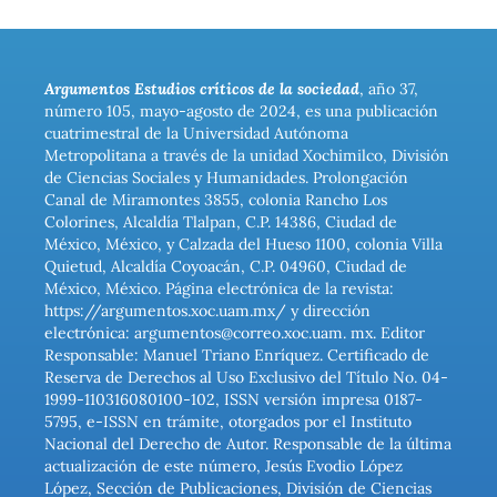
Argumentos Estudios críticos de la sociedad
, año 37,
número 105, mayo-agosto de 2024, es una publicación
cuatrimestral de la Universidad Autónoma
Metropolitana a través de la unidad Xochimilco, División
de Ciencias Sociales y Humanidades. Prolongación
Canal de Miramontes 3855, colonia Rancho Los
Colorines, Alcaldía Tlalpan, C.P. 14386, Ciudad de
México, México, y Calzada del Hueso 1100, colonia Villa
Quietud, Alcaldía Coyoacán, C.P. 04960, Ciudad de
México, México. Página electrónica de la revista:
https://argumentos.xoc.uam.mx/ y dirección
electrónica: argumentos@correo.xoc.uam. mx. Editor
Responsable: Manuel Triano Enríquez. Certificado de
Reserva de Derechos al Uso Exclusivo del Título No. 04-
1999-110316080100-102, ISSN versión impresa 0187-
5795, e-ISSN en trámite, otorgados por el Instituto
Nacional del Derecho de Autor. Responsable de la última
actualización de este número, Jesús Evodio López
López, Sección de Publicaciones, División de Ciencias