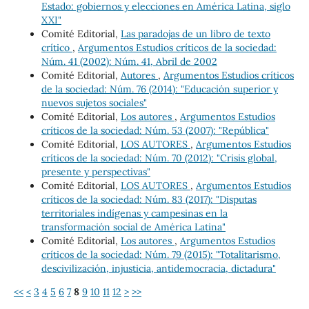
Estado: gobiernos y elecciones en América Latina, siglo
XXI"
Comité Editorial,
Las paradojas de un libro de texto
crítico
,
Argumentos Estudios críticos de la sociedad:
Núm. 41 (2002): Núm. 41, Abril de 2002
Comité Editorial,
Autores
,
Argumentos Estudios críticos
de la sociedad: Núm. 76 (2014): "Educación superior y
nuevos sujetos sociales"
Comité Editorial,
Los autores
,
Argumentos Estudios
críticos de la sociedad: Núm. 53 (2007): "República"
Comité Editorial,
LOS AUTORES
,
Argumentos Estudios
críticos de la sociedad: Núm. 70 (2012): "Crisis global,
presente y perspectivas"
Comité Editorial,
LOS AUTORES
,
Argumentos Estudios
críticos de la sociedad: Núm. 83 (2017): "Disputas
territoriales indígenas y campesinas en la
transformación social de América Latina"
Comité Editorial,
Los autores
,
Argumentos Estudios
críticos de la sociedad: Núm. 79 (2015): "Totalitarismo,
descivilización, injusticia, antidemocracia, dictadura"
<<
<
3
4
5
6
7
8
9
10
11
12
>
>>