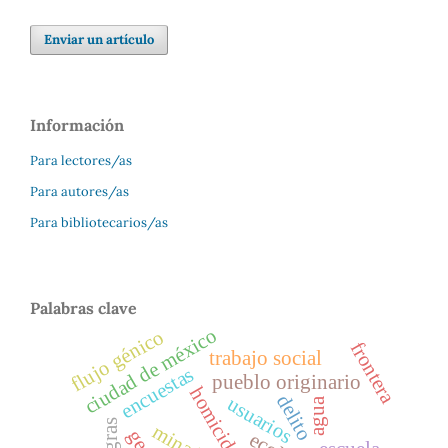
Enviar un artículo
Información
Para lectores/as
Para autores/as
Para bibliotecarios/as
Palabras clave
ciudad de méxico
flujo génico
frontera
trabajo social
encuestas
pueblo originario
homicidio
delito
usuarios
agua
minado