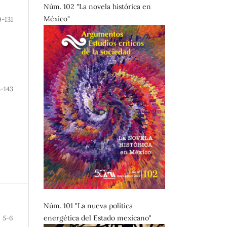
Núm. 102 "La novela histórica en
México"
9-131
3-143
Núm. 101 "La nueva política
energética del Estado mexicano"
5-6