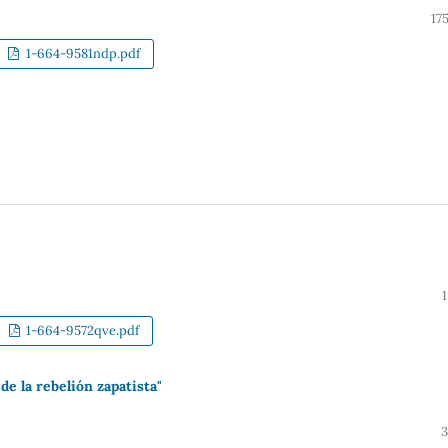
17
1-664-9581ndp.pdf
1-664-9572qve.pdf
de la rebelión zapatista"
3