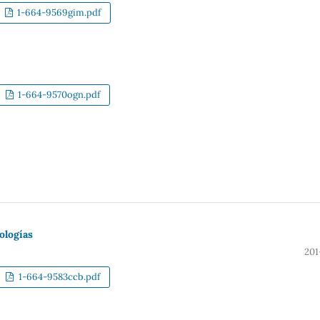
1-664-9569gim.pdf
1-664-9570ogn.pdf
ologías
201
1-664-9583ccb.pdf