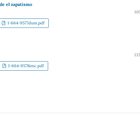
sde el zapatismo
10
1-664-9577dum.pdf
13
1-664-9578imc.pdf