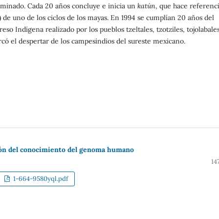
minado. Cada 20 años concluye e inicia un
katún
, que hace referenci
o) de uno de los ciclos de los mayas. En 1994 se cumplían 20 años del
eso Indígena realizado por los pueblos tzeltales, tzotziles, tojolabale
có el despertar de los campesindios del sureste mexicano.
ción del conocimiento del genoma humano
14
1-664-9580yql.pdf