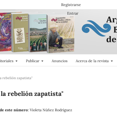
Registrarse
Entrar
itoriales
Publicar
Anuncios
Acerca de la revista
la rebelión zapatista"
 la rebelión zapatista"
 de este número:
Violeta Núñez Rodríguez