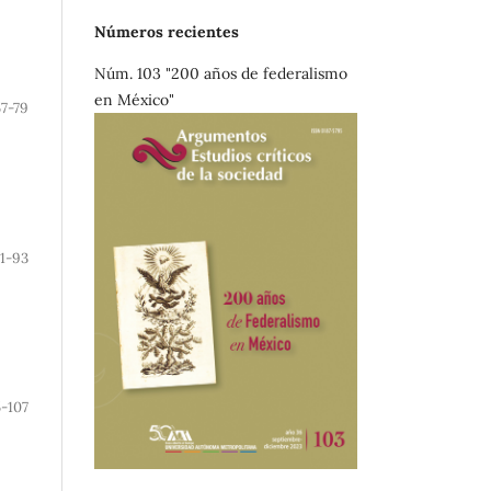
Números recientes
Núm. 103 "200 años de federalismo
en México"
57-79
1-93
-107