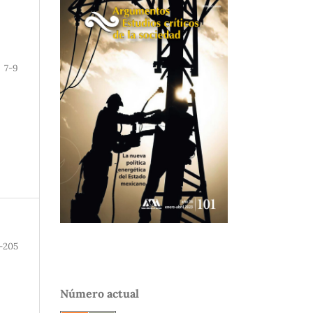
7-9
-205
Número actual