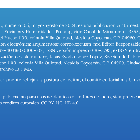
37, número 105, mayo-agosto de 2024, es una publicación cuatrimest
ias Sociales y Humanidades. Prolongación Canal de Miramontes 3855, 
el Hueso 1100, colonia Villa Quietud, Alcaldía Coyoacán, C.P. 04960, 
ión electrónica: argumentos@correo.xoc.uam. mx. Editor Responsable
999-110316080100-102, ISSN versión impresa 0187-5795, e-ISSN en trám
ización de este número, Jesús Evodio López López, Sección de Publica
o 1100, colonia Villa Quietud, Alcaldía Coyoacán, C.P. 04960, Ciuda
archivo 10.5 MB.
ariamente reflejan la postura del editor, el comité editorial o la U
a publicación para usos académicos o sin fines de lucro, siempre y cu
los créditos autorales. CC BY-NC-ND 4.0.