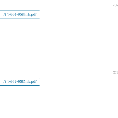
207
1-664-9584frh.pdf
21
1-664-9585nfv.pdf