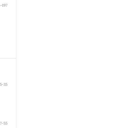
5-197
15-35
7-55