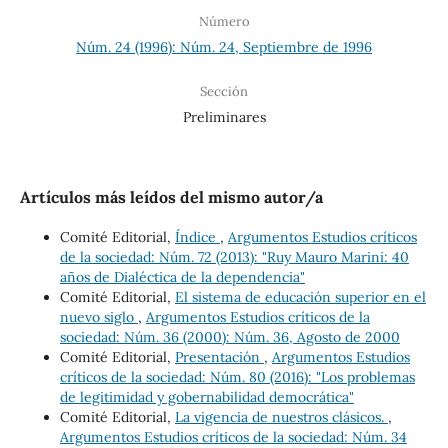
Número
Núm. 24 (1996): Núm. 24, Septiembre de 1996
Sección
Preliminares
Artículos más leídos del mismo autor/a
Comité Editorial,
Índice
,
Argumentos Estudios críticos
de la sociedad: Núm. 72 (2013): "Ruy Mauro Marini: 40
años de Dialéctica de la dependencia"
Comité Editorial,
El sistema de educación superior en el
nuevo siglo
,
Argumentos Estudios críticos de la
sociedad: Núm. 36 (2000): Núm. 36, Agosto de 2000
Comité Editorial,
Presentación
,
Argumentos Estudios
críticos de la sociedad: Núm. 80 (2016): "Los problemas
de legitimidad y gobernabilidad democrática"
Comité Editorial,
La vigencia de nuestros clásicos.
,
Argumentos Estudios críticos de la sociedad: Núm. 34