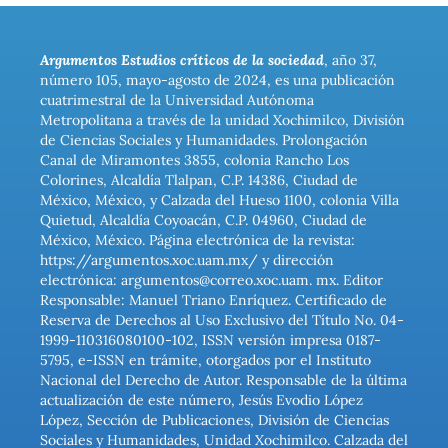
Argumentos Estudios críticos de la sociedad
, año 37,
número 105, mayo-agosto de 2024, es una publicación
cuatrimestral de la Universidad Autónoma
Metropolitana a través de la unidad Xochimilco, División
de Ciencias Sociales y Humanidades. Prolongación
Canal de Miramontes 3855, colonia Rancho Los
Colorines, Alcaldía Tlalpan, C.P. 14386, Ciudad de
México, México, y Calzada del Hueso 1100, colonia Villa
Quietud, Alcaldía Coyoacán, C.P. 04960, Ciudad de
México, México. Página electrónica de la revista:
https://argumentos.xoc.uam.mx/ y dirección
electrónica: argumentos@correo.xoc.uam. mx. Editor
Responsable: Manuel Triano Enríquez. Certificado de
Reserva de Derechos al Uso Exclusivo del Título No. 04-
1999-110316080100-102, ISSN versión impresa 0187-
5795, e-ISSN en trámite, otorgados por el Instituto
Nacional del Derecho de Autor. Responsable de la última
actualización de este número, Jesús Evodio López
López, Sección de Publicaciones, División de Ciencias
Sociales y Humanidades, Unidad Xochimilco. Calzada del