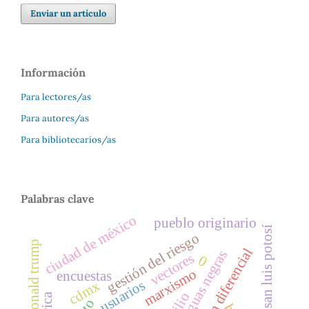
Enviar un artículo
Información
Para lectores/as
Para autores/as
Para bibliotecarios/as
Palabras clave
ciudad de méxico
pueblo originario
valle de san luis potosí
gestión del riesgo
donald trump
distribución diferencial
aguas negras
vectores
0
marxismo
encuestas
usuarios
cdmx
exilio