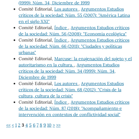
(1999): Núm. 34, Diciembre de 1999
Comité Editorial,
Los autores
,
Argumentos Estudios
críticos de la sociedad: Núm. 55 (2007): "América Latina
en el siglo XXI"
Comité Editorial,
Índice
,
Argumentos Estudios críticos
de la sociedad: Núm. 56 (2008): "Economía ecológica"
Comité Editorial,
Índice
,
Argumentos Estudios críticos
de la sociedad: Núm. 66 (2011): "Ciudades y políticas
urbanas"
Comité Editorial,
Marcuse: la enajenación del sujeto y el
autoritarismo en la cultura.
,
Argumentos Estudios
críticos de la sociedad: Núm. 34 (1999): Núm. 34,
Diciembre de 1999
Comité Editorial,
Los autores
,
Argumentos Estudios
críticos de la sociedad: Núm. 68 (2012): "Crisis de la
cultura, cultura de la crisis"
Comité Editorial,
Índice
,
Argumentos Estudios críticos
de la sociedad: Núm. 87 (2018): "Acompañamiento e
intervención en contextos de conflictividad social"
<<
<
1
2
3
4
5
6
7
8
9
10
>
>>