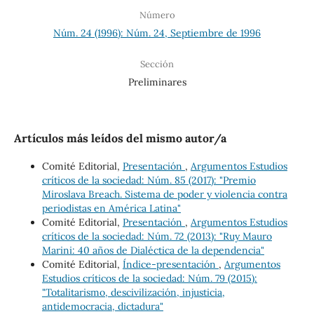
Número
Núm. 24 (1996): Núm. 24, Septiembre de 1996
Sección
Preliminares
Artículos más leídos del mismo autor/a
Comité Editorial,
Presentación
,
Argumentos Estudios
críticos de la sociedad: Núm. 85 (2017): "Premio
Miroslava Breach. Sistema de poder y violencia contra
periodistas en América Latina"
Comité Editorial,
Presentación
,
Argumentos Estudios
críticos de la sociedad: Núm. 72 (2013): "Ruy Mauro
Marini: 40 años de Dialéctica de la dependencia"
Comité Editorial,
Índice-presentación
,
Argumentos
Estudios críticos de la sociedad: Núm. 79 (2015):
"Totalitarismo, descivilización, injusticia,
antidemocracia, dictadura"