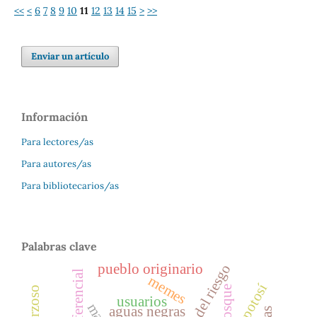
<<
<
6
7
8
9
10
11
12
13
14
15
>
>>
Enviar un artículo
Información
Para lectores/as
Para autores/as
Para bibliotecarios/as
Palabras clave
gestión del riesgo
pueblo originario
memes
bosque
usuarios
aguas negras