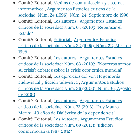
Comité Editorial,
Medios de comunicación y sistemas
informativos
,
Argumentos Estudios críticos de la
sociedad: Núm. 24 (1996): Núm. 24, Septiembre de 1996
Comité Editorial,
Los autores
,
Argumentos Estudios
críticos de la sociedad: Núm. 64 (2010): "Repensar el
Estado"
Comité Editorial,
Editorial
,
Argumentos Estudios
críticos de la sociedad: Núm. 22 (1995): Núm. 22, Abril de
1995
Comité Editorial,
Los autores
,
Argumentos Estudios
críticos de la sociedad: Núm. 63 (2010): "'Nosotros somos
su crisis': debates sobre la crisis económica mundial"
Comité Editorial,
Los ejercicios del ver. Hegemonía
audiovisual y ficción televisiva
,
Argumentos Estudios
críticos de la sociedad: Núm. 36 (2000): Núm. 36, Agosto
de 2000
Comité Editorial,
Los autores
,
Argumentos Estudios
críticos de la sociedad: Núm. 72 (2013): "Ruy Mauro
Marini: 40 años de Dialéctica de la dependencia"
Comité Editorial,
Los Autores
,
Argumentos Estudios
críticos de la sociedad: Núm. 69 (2012): "Edición
conmemorativa 1987-2012"