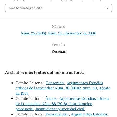
Más formatos de cita
Número
Núm. 25 (1996): Núm. 25, Diciembre de 1996
Sección
Reseñas
Artículos más leídos del mismo autor/a
Comité Editorial,
Contenido
,
Argumentos Estudios
críticos de la sociedad: Núm. 30 (1998): Núm. 30, Agosto
de 1998
Comité Editorial,
Índice
,
Argumentos Estudios críticos
de la sociedad: Núm. 88 (2018): "Intervención
psicosocial, instituciones y sociedad civil"
Comité Editorial,
Presentación
,
Argumentos Estudios