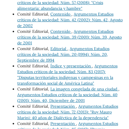
críticos de la sociedad: Núm. 57 (2008): "Crisis
alimentaria: abundancia y hambre"
Comité Editorial,
Contenido
,
Argumentos Estudios
críticos de la sociedad: Núm. 42 (2002): Núm. 42, Agosto
de 2002
Comité Editorial,
Contenido
,
Argumentos Estudios
críticos de la sociedad: Núm. 39 (2001): Núm. 39, Agosto
de 2001
Comité Editorial,
Editorial
,
Argumentos Estudios
críticos de la sociedad: Núm. 20 (1994): Núm. 20,
Septiembre de 1994
Comité Editorial,
Índice y presentación
,
Argumentos
Estudios críticos de la sociedad: Núm. 83 (2017):
"Disputas territoriales indígenas y campesinas en la
transformación social de América Latina"
Comité Editorial,
La imagen congelada de una ciudad
,
Argumentos Estudios críticos de la sociedad: Núm. 40
(2001): Núm. 40, Diciembre de 2001
Comité Editorial,
Presentación
,
Argumentos Estudios
críticos de la sociedad: Núm. 72 (2013): "Ruy Mauro
Marini: 40 años de Dialéctica de la dependencia"
Comité Editorial,
Presentación
,
Argumentos Estudios