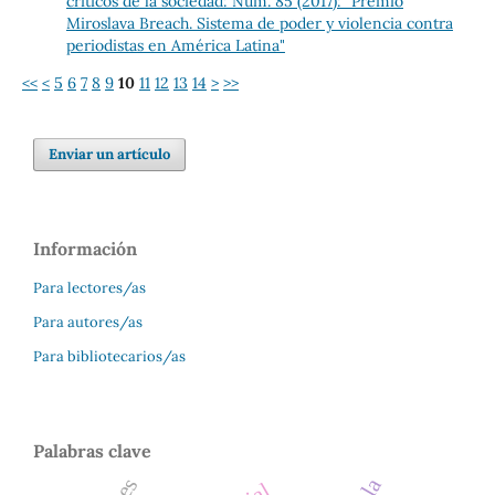
críticos de la sociedad: Núm. 85 (2017): "Premio
Miroslava Breach. Sistema de poder y violencia contra
periodistas en América Latina"
<<
<
5
6
7
8
9
10
11
12
13
14
>
>>
Enviar un artículo
Información
Para lectores/as
Para autores/as
Para bibliotecarios/as
Palabras clave