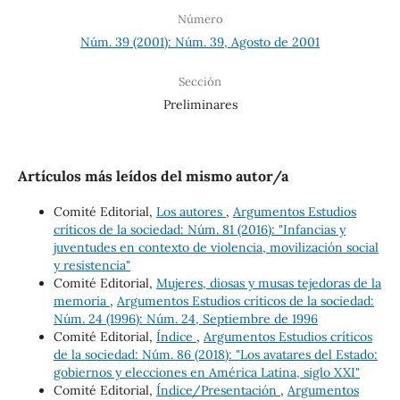
Número
Núm. 39 (2001): Núm. 39, Agosto de 2001
Sección
Preliminares
Artículos más leídos del mismo autor/a
Comité Editorial,
Los autores
,
Argumentos Estudios
críticos de la sociedad: Núm. 81 (2016): "Infancias y
juventudes en contexto de violencia, movilización social
y resistencia"
Comité Editorial,
Mujeres, diosas y musas tejedoras de la
memoria
,
Argumentos Estudios críticos de la sociedad:
Núm. 24 (1996): Núm. 24, Septiembre de 1996
Comité Editorial,
Índice
,
Argumentos Estudios críticos
de la sociedad: Núm. 86 (2018): "Los avatares del Estado:
gobiernos y elecciones en América Latina, siglo XXI"
Comité Editorial,
Índice/Presentación
,
Argumentos