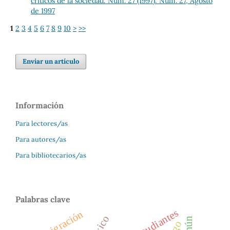
críticos de la sociedad: Núm. 27 (1997): Núm. 27, Agosto
de 1997
1
2
3
4
5
6
7
8
9
10
>
>>
Enviar un artículo
Información
Para lectores/as
Para autores/as
Para bibliotecarios/as
Palabras clave
estudiantes
inmigración