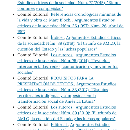
Estudios críticos de la sociedad: Núm. 77 (2015): "Bienes
comunes y complejidad"
Comité Editorial,
Referencias cronológicas mínimas de
la vida y obra de Marc Bloch.
,
Argumentos Estudios
críticos de la sociedad: Núm. 26 (1997): Núm. 26, Abril de
1997
Comité Editorial,
Índice
,
Argumentos Estudios críticos
de la sociedad: Núm. 89 (2019): "El triunfo de AMLO, la
cuestión del Estado y las luchas populares"
Comité Editorial,
Los autores
,
Argumentos Estudios
críticos de la sociedad: Núm. 75 (2014): "Revueltas
interconectadas: redes, comunicación y movimientos
sociales"
Comité Editorial,
REQUISITOS PARA LA
PRESENTACIÓN DE TEXTOS
,
Argumentos Estudios
críticos de la sociedad: Núm. 83 (2017): "Disputas
territoriales indígenas y campesinas en la
transformación social de América Latina"
Comité Editorial,
Los autores
,
Argumentos Estudios
críticos de la sociedad: Núm. 89 (2019): "El triunfo de
AMLO, la cuestión del Estado y las luchas populares"
Comité Editorial,
Editorial
,
Argumentos Estudios