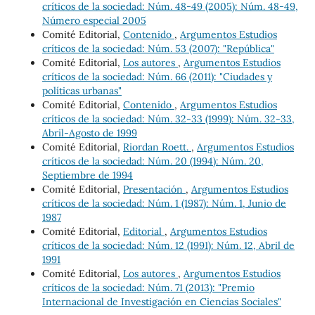
críticos de la sociedad: Núm. 48-49 (2005): Núm. 48-49,
Número especial 2005
Comité Editorial,
Contenido
,
Argumentos Estudios
críticos de la sociedad: Núm. 53 (2007): "República"
Comité Editorial,
Los autores
,
Argumentos Estudios
críticos de la sociedad: Núm. 66 (2011): "Ciudades y
políticas urbanas"
Comité Editorial,
Contenido
,
Argumentos Estudios
críticos de la sociedad: Núm. 32-33 (1999): Núm. 32-33,
Abril-Agosto de 1999
Comité Editorial,
Riordan Roett.
,
Argumentos Estudios
críticos de la sociedad: Núm. 20 (1994): Núm. 20,
Septiembre de 1994
Comité Editorial,
Presentación
,
Argumentos Estudios
críticos de la sociedad: Núm. 1 (1987): Núm. 1, Junio de
1987
Comité Editorial,
Editorial
,
Argumentos Estudios
críticos de la sociedad: Núm. 12 (1991): Núm. 12, Abril de
1991
Comité Editorial,
Los autores
,
Argumentos Estudios
críticos de la sociedad: Núm. 71 (2013): "Premio
Internacional de Investigación en Ciencias Sociales"