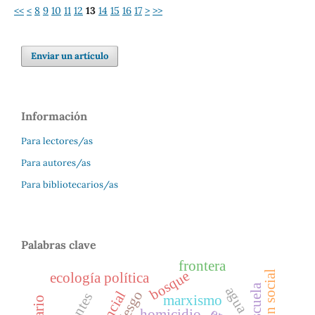
<<
<
8
9
10
11
12
13
14
15
16
17
>
>>
Enviar un artículo
Información
Para lectores/as
Para autores/as
Para bibliotecarios/as
Palabras clave
frontera
bosque
ecología política
escuela
agua
marxismo
homicidio