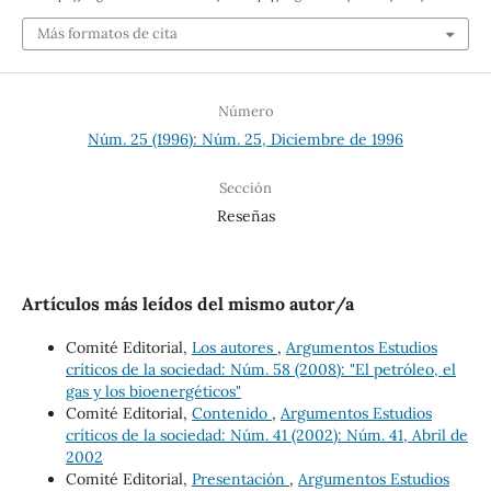
Más formatos de cita
Número
Núm. 25 (1996): Núm. 25, Diciembre de 1996
Sección
Reseñas
Artículos más leídos del mismo autor/a
Comité Editorial,
Los autores
,
Argumentos Estudios
críticos de la sociedad: Núm. 58 (2008): "El petróleo, el
gas y los bioenergéticos"
Comité Editorial,
Contenido
,
Argumentos Estudios
críticos de la sociedad: Núm. 41 (2002): Núm. 41, Abril de
2002
Comité Editorial,
Presentación
,
Argumentos Estudios