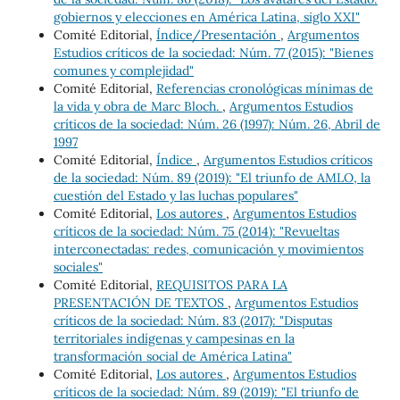
gobiernos y elecciones en América Latina, siglo XXI"
Comité Editorial,
Índice/Presentación
,
Argumentos
Estudios críticos de la sociedad: Núm. 77 (2015): "Bienes
comunes y complejidad"
Comité Editorial,
Referencias cronológicas mínimas de
la vida y obra de Marc Bloch.
,
Argumentos Estudios
críticos de la sociedad: Núm. 26 (1997): Núm. 26, Abril de
1997
Comité Editorial,
Índice
,
Argumentos Estudios críticos
de la sociedad: Núm. 89 (2019): "El triunfo de AMLO, la
cuestión del Estado y las luchas populares"
Comité Editorial,
Los autores
,
Argumentos Estudios
críticos de la sociedad: Núm. 75 (2014): "Revueltas
interconectadas: redes, comunicación y movimientos
sociales"
Comité Editorial,
REQUISITOS PARA LA
PRESENTACIÓN DE TEXTOS
,
Argumentos Estudios
críticos de la sociedad: Núm. 83 (2017): "Disputas
territoriales indígenas y campesinas en la
transformación social de América Latina"
Comité Editorial,
Los autores
,
Argumentos Estudios
críticos de la sociedad: Núm. 89 (2019): "El triunfo de