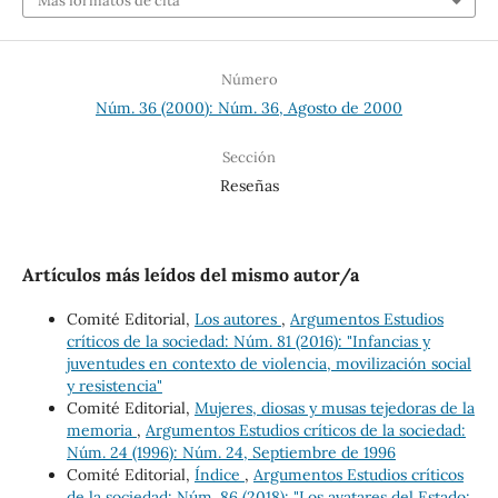
Más formatos de cita
Número
Núm. 36 (2000): Núm. 36, Agosto de 2000
Sección
Reseñas
Artículos más leídos del mismo autor/a
Comité Editorial,
Los autores
,
Argumentos Estudios
críticos de la sociedad: Núm. 81 (2016): "Infancias y
juventudes en contexto de violencia, movilización social
y resistencia"
Comité Editorial,
Mujeres, diosas y musas tejedoras de la
memoria
,
Argumentos Estudios críticos de la sociedad:
Núm. 24 (1996): Núm. 24, Septiembre de 1996
Comité Editorial,
Índice
,
Argumentos Estudios críticos
de la sociedad: Núm. 86 (2018): "Los avatares del Estado: