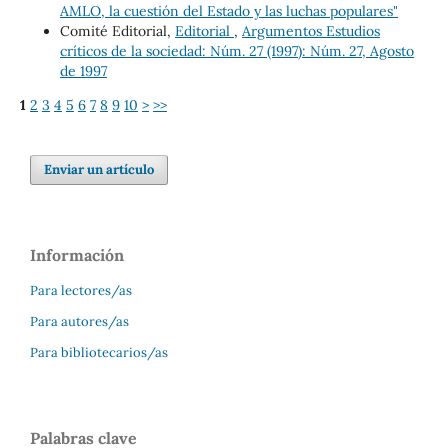
AMLO, la cuestión del Estado y las luchas populares"
Comité Editorial,
Editorial
,
Argumentos Estudios
críticos de la sociedad: Núm. 27 (1997): Núm. 27, Agosto
de 1997
1
2
3
4
5
6
7
8
9
10
>
>>
Enviar un artículo
Información
Para lectores/as
Para autores/as
Para bibliotecarios/as
Palabras clave