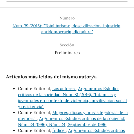
Número
Núm. 79 (2015): "Totalitarismo, descivilización, injusticia,
antidemocracia, dictadura"
Sección
Preliminares
Artículos más leídos del mismo autor/a
Comité Editorial,
Los autores
,
Argumentos Estudios
críticos de la sociedad: Núm. 81 (2016): "Infancias y
juventudes en contexto de violencia, movilización social
y resistencia"
Comité Editorial,
Mujeres, diosas y musas tejedoras de la
memoria
,
Argumentos Estudios críticos de la sociedad:
Núm. 24 (1996): Núm. 24, Septiembre de 1996
Comité Editorial,
Índice
,
Argumentos Estudios críticos