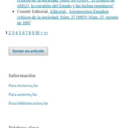
AMLO, la cuestión del Estado y las luchas populares"
Comité Editorial,
Editorial
,
Argumentos Estudios
críticos de la sociedad: Núm. 27 (1997): Núm. 27, Agosto
de 1997
1
2
3
4
5
6
7
8
9
10
>
>>
Enviar un artículo
Información
Para lectores/as
Para autores/as
Para bibliotecarios/as
Palabras clave