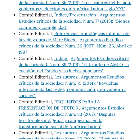
de la sociedad: Núm. 86 (2018): "Los avatares del Estado:
gobiernos y elecciones en América Latina, siglo XXI"
Comité Editorial,
Índice/Presentación
,
Argumentos
Estudios críticos de la sociedad: Núm. 77 (2015): "Bienes
comunes y complejidad"
Comité Editorial,
Referencias cronológicas mínimas de
la vida y obra de Marc Bloch.
,
Argumentos Estudios
críticos de la sociedad: Núm. 26 (1997): Núm. 26, Abril de
1997
Comité Editorial,
Índice
,
Argumentos Estudios críticos
de la sociedad: Núm. 89 (2019): "El triunfo de AMLO, la
cuestión del Estado y las luchas populares"
Comité Editorial,
Los autores
,
Argumentos Estudios
críticos de la sociedad: Núm. 75 (2014): "Revueltas
interconectadas: redes, comunicación y movimientos
sociales"
Comité Editorial,
REQUISITOS PARA LA
PRESENTACIÓN DE TEXTOS
,
Argumentos Estudios
críticos de la sociedad: Núm. 83 (2017): "Disputas
territoriales indígenas y campesinas en la
transformación social de América Latina"
Comité Editorial,
Los autores
,
Argumentos Estudios
críticos de la sociedad: Núm. 89 (2019): "El triunfo de