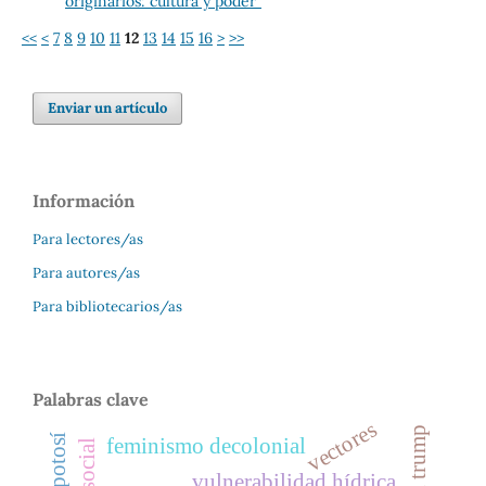
originarios: cultura y poder"
<<
<
7
8
9
10
11
12
13
14
15
16
>
>>
Enviar un artículo
Información
Para lectores/as
Para autores/as
Para bibliotecarios/as
Palabras clave
vectores
feminismo decolonial
vulnerabilidad hídrica