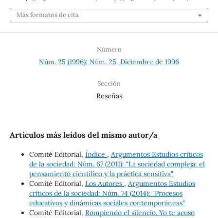
Más formatos de cita
Número
Núm. 25 (1996): Núm. 25, Diciembre de 1996
Sección
Reseñas
Artículos más leídos del mismo autor/a
Comité Editorial,
Índice
,
Argumentos Estudios críticos
de la sociedad: Núm. 67 (2011): "La sociedad compleja: el
pensamiento científico y la práctica sensitiva"
Comité Editorial,
Los Autores
,
Argumentos Estudios
críticos de la sociedad: Núm. 74 (2014): "Procesos
educativos y dinámicas sociales contemporáneas"
Comité Editorial,
Rompiendo el silencio. Yo te acuso