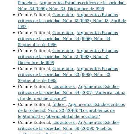
Pinochet.
,
Argumentos Estudios críticos de la sociedad:
Núm. 34 (1999): Núm. 34, Diciembre de 1999
Comité Editorial,
Contenido
,
Argumentos Estudios
críticos de la sociedad: Núm. 18 (1993): Núm. 18, Abril de
1993
Comité Editorial,
Contenido
,
Argumentos Estudios
críticos de la sociedad: Núm. 24 (1996): Núm. 24,
Septiembre de 1996
Comité Editorial,
Contenido
,
Argumentos Estudios
críticos de la sociedad: Núm. 31 (1998): Núm. 31,
Diciembre de 1998
Comité Editorial,
Contenido
,
Argumentos Estudios
críticos de la sociedad: Núm. 23 (1995): Núm. 23,
Septiembre de 1995
Comité Editorial,
Los autores
,
Argumentos Estudios
críticos de la sociedad: Núm. 54 (2007): "América Latina
¿fin del neoliberalismo?"
Comité Editorial,
Índice
,
Argumentos Estudios críticos
de la sociedad: Núm. 80 (2016): "Los problemas de
legitimidad y gobernabilidad democrática"
Comité Editorial,
Los autores
,
Argumentos Estudios
críticos de la sociedad: Núm. 59 (2009): "Pueblos