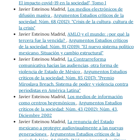
El impacto covid-19 en la sociedad", Tomo I
Javier Esteinou Madrid,
Los medios electrónicos de
difusión masiva
,
Argumentos Estudios críticos de la
sociedad: Núm. 68 (2012): "Crisis de la cultura, cultura de
la crisis"
Javier Esteinou Madrid,
AMLO y el mundo: ¿por qué la
tercera fue la vencida?
,
Argumentos Estudios críticos
de la sociedad: Núm. 91 (2019): "El nuevo sistema político
mexicano. Situación y cambio estructural"
Javier Esteinou Madrid,
La Contrarreforma
comunicativa hacías las audiencias, otra forma de
violencia de Estado de México
,
Argumentos Estudios
críticos de la sociedad: Núm. 85 (2017): "Premio
Miroslava Breach. Sistema de poder y violencia contra
periodistas en América Latina"
Javier Esteinou Madrid,
Los medios de información
como centros hegemónicos
,
Argumentos Estudios
críticos de la sociedad: Núm. 43 (2002): Núm. 43,
Diciembre 2002
Javier Esteinou Madrid,
La renuncia del Estado
mexicano a proteger audiovisualmente a las nuevas
generaciones
,
Argumentos Estudios críticos de la