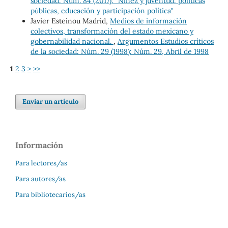
sociedad: Núm. 84 (2017): "Niñez y juventud: políticas
públicas, educación y participación política"
Javier Esteinou Madrid,
Medios de información
colectivos, transformación del estado mexicano y
gobernabilidad nacional.
,
Argumentos Estudios críticos
de la sociedad: Núm. 29 (1998): Núm. 29, Abril de 1998
1
2
3
>
>>
Enviar un artículo
Información
Para lectores/as
Para autores/as
Para bibliotecarios/as