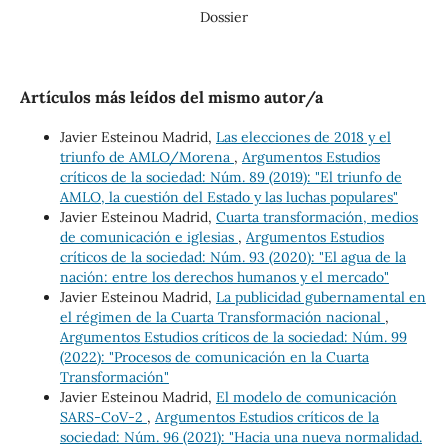
Dossier
Artículos más leídos del mismo autor/a
Javier Esteinou Madrid,
Las elecciones de 2018 y el
triunfo de AMLO/Morena
,
Argumentos Estudios
críticos de la sociedad: Núm. 89 (2019): "El triunfo de
AMLO, la cuestión del Estado y las luchas populares"
Javier Esteinou Madrid,
Cuarta transformación, medios
de comunicación e iglesias
,
Argumentos Estudios
críticos de la sociedad: Núm. 93 (2020): "El agua de la
nación: entre los derechos humanos y el mercado"
Javier Esteinou Madrid,
La publicidad gubernamental en
el régimen de la Cuarta Transformación nacional
,
Argumentos Estudios críticos de la sociedad: Núm. 99
(2022): "Procesos de comunicación en la Cuarta
Transformación"
Javier Esteinou Madrid,
El modelo de comunicación
SARS-CoV-2
,
Argumentos Estudios críticos de la
sociedad: Núm. 96 (2021): "Hacia una nueva normalidad.