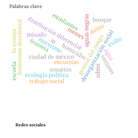
Palabras clave
estudiantes
aguas negras
distribución diferencial
bosque
feminismo decolonial
delito
memes
desorganización social
lo común
minado
gestión del riesgo
exilio
marxismo
frontera
0
homicidio
agua
ciudad de méxico
vectores
encuestas
escuela
cdmx
usuarios
ecología política
trabajo social
Redes sociales