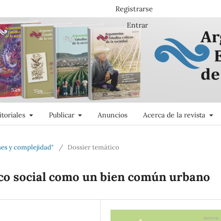
Registrarse
Entrar
itoriales
Publicar
Anuncios
Acerca de la revista
nes y complejidad"
/
Dossier temático
ico social como un bien común urbano