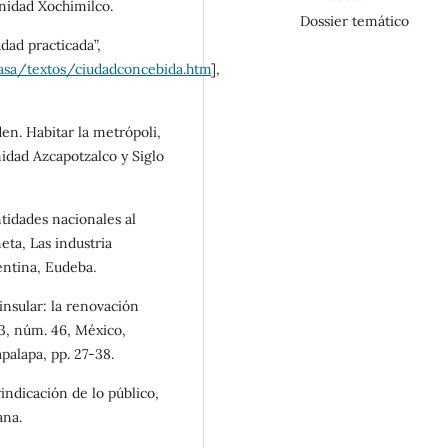
nidad Xochimilco.
Dossier temático
dad practicada”,
asa/textos/ciudadconcebida.htm
],
den. Habitar la metrópoli,
dad Azcapotzalco y Siglo
entidades nacionales al
eta, Las industria
entina, Eudeba.
 insular: la renovación
23, núm. 46, México,
alapa, pp. 27-38.
vindicación de lo público,
ana.