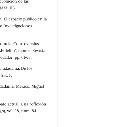
evolución de las
NAM, IIS.
. El espacio público en la
de Investigaciones
otencia. Controversias
Medellín”, Iconos. Revista
uador, pp. 61-73.
 ciudadanía. De los
n K. P.
dadanía, México, Miguel
bate actual: Una reflexión
), vol. 28, núm. 84,