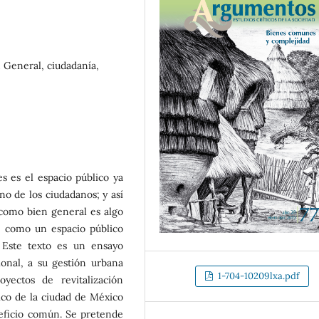
 General, ciudadanía,
 es el espacio público ya
ano de los ciudadanos; y así
como bien general es algo
se como un espacio público
Este texto es un ensayo
onal, a su gestión urbana
1-704-10209lxa.pdf
yectos de revitalización
co de la ciudad de México
eficio común. Se pretende