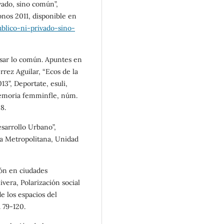
ivado, sino común”,
nos 2011, disponible en
lico-ni-privado-sino-
ensar lo común. Apuntes en
érrez Aguilar, “Ecos de la
13”, Deportate, esuli,
 memoria femminfle, núm.
8.
sarrollo Urbano”,
a Metropolitana, Unidad
ión en ciudades
vera, Polarización social
e los espacios del
 79-120.