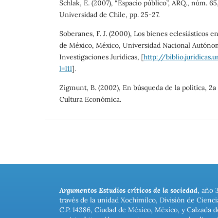
Schlak, E. (2007), “Espacio público”, ARQ., núm. 65,
Universidad de Chile, pp. 25-27.
Soberanes, F. J. (2000), Los bienes eclesiásticos en
de México, México, Universidad Nacional Autónom
Investigaciones Jurídicas, [
http://biblio.juridicas
l=111
].
Zigmunt, B. (2002), En búsqueda de la política, 2a
Cultura Económica.
Argumentos Estudios críticos de la sociedad
, año 
través de la unidad Xochimilco, División de Cienc
C.P. 14386, Ciudad de México, México, y Calzada d