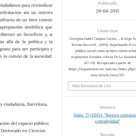
Publicado
ciudadanos para reivindicar
29-04-2015
ifestación sin un interés
 usufructo de un bien común
apropiación simbólica que
Cómo citar
 obtener un beneficio; y, si
Georgina Isabel Campos Cortés, ., & Jorge 
 allá de la política y la
Brenna Becerril, . (2015). Repensando el es
gusto para ser partícipes y
público social como un bien común urba
n lo común de la sociedad:
Argumentos Estudios críticos De La Socieda
157–178. Recuperado a partir de
https://argumentos.xoc.uam.mx/index.php
ntos/article/view/137
Más formatos de cita
d y ciudadanía, Barcelona,
Número
Núm. 77 (2015): "Bienes comune
complejidad"
ación del espacio público:
l, Doctorado en Ciencias
Sección