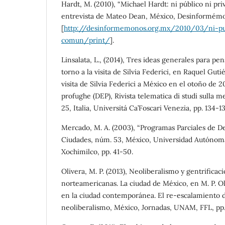
Hardt, M. (2010), “Michael Hardt: ni público ni pr
entrevista de Mateo Dean, México, Desinformémo
[
http://desinformemonos.org.mx/2010/03/ni-pub
comun/print/
].
Linsalata, L., (2014), Tres ideas generales para p
torno a la visita de Silvia Federici, en Raquel Guti
visita de Silvia Federici a México en el otoño de 20
profughe (DEP), Rivista telematica di studi sulla
25, Italia, Universitá Ca’Foscari Venezia, pp. 134-13
Mercado, M. A. (2003), “Programas Parciales de De
Ciudades, núm. 53, México, Universidad Autónom
Xochimilco, pp. 41-50.
Olivera, M. P. (2013), Neoliberalismo y gentrificac
norteamericanas. La ciudad de México, en M. P. Oli
en la ciudad contemporánea. El re-escalamiento d
neoliberalismo, México, Jornadas, UNAM, FFL, pp.