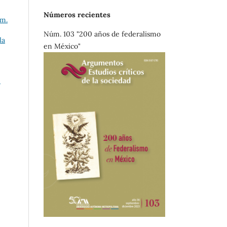
Números recientes
úm.
Núm. 103 "200 años de federalismo
la
en México"
0