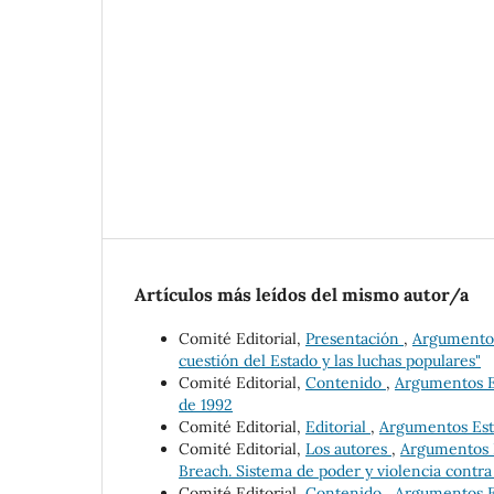
Artículos más leídos del mismo autor/a
Comité Editorial,
Presentación
,
Argumentos 
cuestión del Estado y las luchas populares"
Comité Editorial,
Contenido
,
Argumentos Es
de 1992
Comité Editorial,
Editorial
,
Argumentos Estu
Comité Editorial,
Los autores
,
Argumentos E
Breach. Sistema de poder y violencia contra
Comité Editorial,
Contenido
,
Argumentos Es