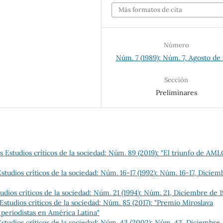
Más formatos de cita
Número
Núm. 7 (1989): Núm. 7, Agosto de
Sección
Preliminares
Estudios críticos de la sociedad: Núm. 89 (2019): "El triunfo de AMLO
tudios críticos de la sociedad: Núm. 16-17 (1992): Núm. 16-17, Diciem
dios críticos de la sociedad: Núm. 21 (1994): Núm. 21, Diciembre de 
studios críticos de la sociedad: Núm. 85 (2017): "Premio Miroslava
 periodistas en América Latina"
tudios críticos de la sociedad: Núm. 43 (2002): Núm. 43, Diciembre