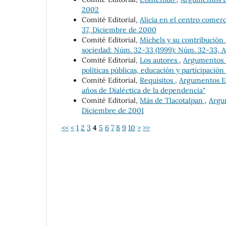
2002
Comité Editorial,
Alicia en el centro comer
37, Diciembre de 2000
Comité Editorial,
Michels y su contribución a
sociedad: Núm. 32-33 (1999): Núm. 32-33, A
Comité Editorial,
Los autores
,
Argumentos Es
políticas públicas, educación y participación 
Comité Editorial,
Requisitos
,
Argumentos Est
años de Dialéctica de la dependencia"
Comité Editorial,
Más de Tlacotalpan
,
Argum
Diciembre de 2001
<<
<
1
2
3
4
5
6
7
8
9
10
>
>>