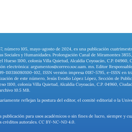
37, número 105, mayo-agosto de 2024, es una publicación cuatrimest
ias Sociales y Humanidades. Prolongación Canal de Miramontes 3855, 
el Hueso 1100, colonia Villa Quietud, Alcaldía Coyoacán, C.P. 04960, 
ión electrónica: argumentos@correo.xoc.uam. mx. Editor Responsable
999-110316080100-102, ISSN versión impresa 0187-5795, e-ISSN en trám
ización de este número, Jesús Evodio López López, Sección de Publica
o 1100, colonia Villa Quietud, Alcaldía Coyoacán, C.P. 04960, Ciuda
archivo 10.5 MB.
ariamente reflejan la postura del editor, el comité editorial o la U
a publicación para usos académicos o sin fines de lucro, siempre y cu
los créditos autorales. CC BY-NC-ND 4.0.