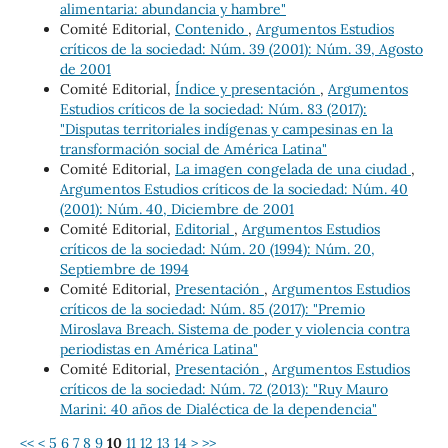
alimentaria: abundancia y hambre"
Comité Editorial,
Contenido
,
Argumentos Estudios
críticos de la sociedad: Núm. 39 (2001): Núm. 39, Agosto
de 2001
Comité Editorial,
Índice y presentación
,
Argumentos
Estudios críticos de la sociedad: Núm. 83 (2017):
"Disputas territoriales indígenas y campesinas en la
transformación social de América Latina"
Comité Editorial,
La imagen congelada de una ciudad
,
Argumentos Estudios críticos de la sociedad: Núm. 40
(2001): Núm. 40, Diciembre de 2001
Comité Editorial,
Editorial
,
Argumentos Estudios
críticos de la sociedad: Núm. 20 (1994): Núm. 20,
Septiembre de 1994
Comité Editorial,
Presentación
,
Argumentos Estudios
críticos de la sociedad: Núm. 85 (2017): "Premio
Miroslava Breach. Sistema de poder y violencia contra
periodistas en América Latina"
Comité Editorial,
Presentación
,
Argumentos Estudios
críticos de la sociedad: Núm. 72 (2013): "Ruy Mauro
Marini: 40 años de Dialéctica de la dependencia"
<<
<
5
6
7
8
9
10
11
12
13
14
>
>>