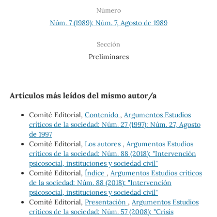
Número
Núm. 7 (1989): Núm. 7, Agosto de 1989
Sección
Preliminares
Artículos más leídos del mismo autor/a
Comité Editorial,
Contenido
,
Argumentos Estudios
críticos de la sociedad: Núm. 27 (1997): Núm. 27, Agosto
de 1997
Comité Editorial,
Los autores
,
Argumentos Estudios
críticos de la sociedad: Núm. 88 (2018): "Intervención
psicosocial, instituciones y sociedad civil"
Comité Editorial,
Índice
,
Argumentos Estudios críticos
de la sociedad: Núm. 88 (2018): "Intervención
psicosocial, instituciones y sociedad civil"
Comité Editorial,
Presentación
,
Argumentos Estudios
críticos de la sociedad: Núm. 57 (2008): "Crisis