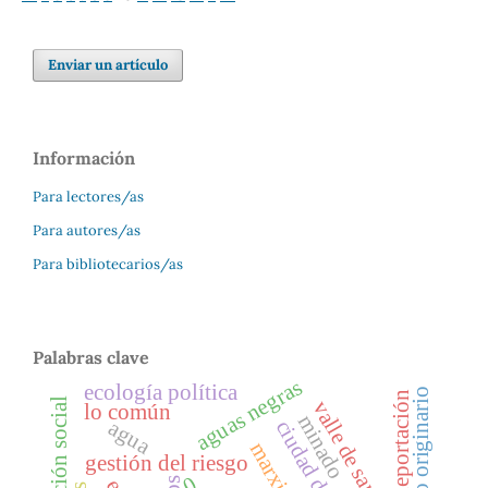
Enviar un artículo
Información
Para lectores/as
Para autores/as
Para bibliotecarios/as
Palabras clave
aguas negras
ecología política
pueblo originario
deportación
lo común
minado
agua
marxismo
gestión del riesgo
0