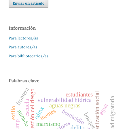
Enviar un artículo
Información
Para lectores/as
Para autores/as
Para bibliotecarios/as
Palabras clave
frontera
gestión del riesgo
desorganización social
estudiantes
subalternidad migratoria
vulnerabilidad hídrica
escuela
aguas negras
agua
cdmx
exilio
memes
homicidio
minado
bosque
vectores
marxismo
delito