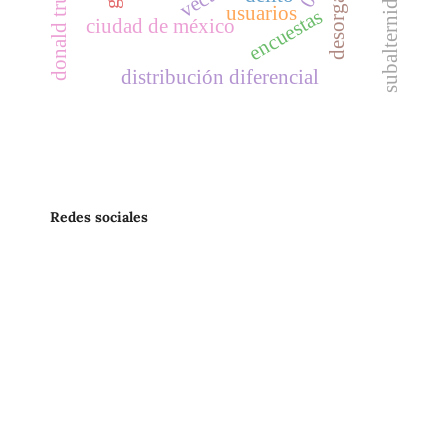
donald trump
0
usuarios
encuestas
ciudad de méxico
distribución diferencial
Redes sociales