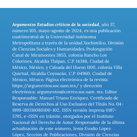
Argumentos Estudios críticos de la sociedad
, año 37,
número 105, mayo-agosto de 2024, es una publicación
cuatrimestral de la Universidad Autónoma
Metropolitana a través de la unidad Xochimilco, División
de Ciencias Sociales y Humanidades. Prolongación
Canal de Miramontes 3855, colonia Rancho Los
Colorines, Alcaldía Tlalpan, C.P. 14386, Ciudad de
México, México, y Calzada del Hueso 1100, colonia Villa
Quietud, Alcaldía Coyoacán, C.P. 04960, Ciudad de
México, México. Página electrónica de la revista:
https://argumentos.xoc.uam.mx/ y dirección
electrónica: argumentos@correo.xoc.uam. mx. Editor
Responsable: Manuel Triano Enríquez. Certificado de
Reserva de Derechos al Uso Exclusivo del Título No. 04-
1999-110316080100-102, ISSN versión impresa 0187-
5795, e-ISSN en trámite, otorgados por el Instituto
Nacional del Derecho de Autor. Responsable de la última
actualización de este número, Jesús Evodio López
López, Sección de Publicaciones, División de Ciencias