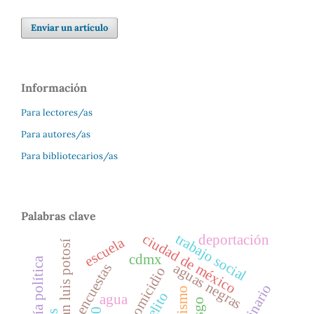
Enviar un artículo
Información
Para lectores/as
Para autores/as
Para bibliotecarios/as
Palabras clave
trabajo social
ciudad de méxico
deportación
escuela
valle de san luis potosí
cdmx
economía política
aguas negras
encuestas
homicidio
delito
agua
0