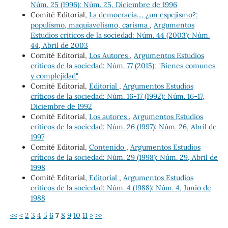
Núm. 25 (1996): Núm. 25, Diciembre de 1996
Comité Editorial,
La democracia..., ¿un espejismo?:
populismo, maquiavelismo, carisma
,
Argumentos
Estudios críticos de la sociedad: Núm. 44 (2003): Núm.
44, Abril de 2003
Comité Editorial,
Los Autores
,
Argumentos Estudios
críticos de la sociedad: Núm. 77 (2015): "Bienes comunes
y complejidad"
Comité Editorial,
Editorial
,
Argumentos Estudios
críticos de la sociedad: Núm. 16-17 (1992): Núm. 16-17,
Diciembre de 1992
Comité Editorial,
Los autores
,
Argumentos Estudios
críticos de la sociedad: Núm. 26 (1997): Núm. 26, Abril de
1997
Comité Editorial,
Contenido
,
Argumentos Estudios
críticos de la sociedad: Núm. 29 (1998): Núm. 29, Abril de
1998
Comité Editorial,
Editorial
,
Argumentos Estudios
críticos de la sociedad: Núm. 4 (1988): Núm. 4, Junio de
1988
<<
<
2
3
4
5
6
7
8
9
10
11
>
>>