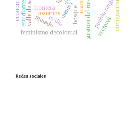
pueblo originario
marxismo
gestión del riesgo
estudiantes
inmigración
memes
frontera
bosque
usuarios
minado
exilio
vectores
feminismo decolonial
Redes sociales