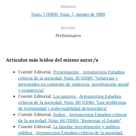
Número
Núm. 7 (1989): Núm. 7, Agosto de 1989
Sección
Preliminares
Artículos más leídos del mismo autor/a
Comité Editorial,
Presentación
,
Argumentos Estudios
críticos de la sociedad: Núm. 81 (2016): "Infancias y
juventudes en contexto de violencia, movilización social
y resistencia"
Comité Editorial,
Los autores
,
Argumentos Estudios
críticos de la sociedad: Núm. 80 (2016): "Los problemas
de legitimidad y gobernabilidad democrática"
Comité Editorial,
Índice
,
Argumentos Estudios críticos
de la sociedad: Núm. 64 (2010): "Repensar el Estado"
Comité Editorial,
La familia: investigación y política
pública
,
Argumentos Estudios críticos de la sociedad: