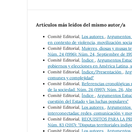
Artículos más leídos del mismo autor/a
Comité Editorial,
Los autores
,
Argumentos Es
en contexto de violencia, movilización social
Comité Editorial,
Mujeres, diosas y musas t
Núm. 24 (1996): Núm. 24, Septiembre de 19
Comité Editorial,
Índice
,
Argumentos Estudio
gobiernos y elecciones en América Latina, s
Comité Editorial,
Índice/Presentación
,
Arg
comunes y complejidad"
Comité Editorial,
Referencias cronológicas 
de la sociedad: Núm. 26 (1997): Núm. 26, Abr
Comité Editorial,
Índice
,
Argumentos Estudio
cuestión del Estado y las luchas populares"
Comité Editorial,
Los autores
,
Argumentos Es
interconectadas: redes, comunicación y mov
Comité Editorial,
REQUISITOS PARA LA P
Núm. 83 (2017): "Disputas territoriales indí
Comité Editorial,
Los autores
,
Argumentos Es