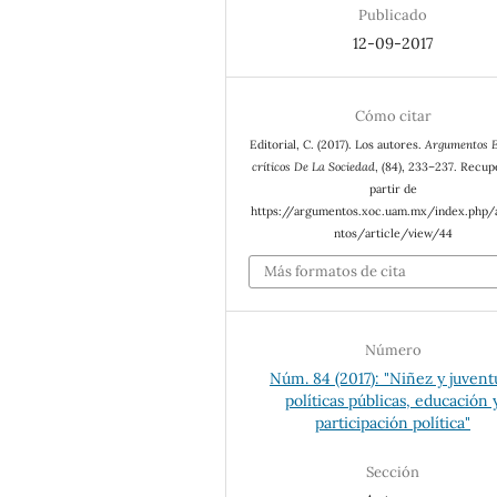
Publicado
12-09-2017
Cómo citar
Editorial, C. (2017). Los autores.
Argumentos E
críticos De La Sociedad
, (84), 233–237. Recup
partir de
https://argumentos.xoc.uam.mx/index.php
ntos/article/view/44
Más formatos de cita
Número
Núm. 84 (2017): "Niñez y juvent
políticas públicas, educación 
participación política"
Sección