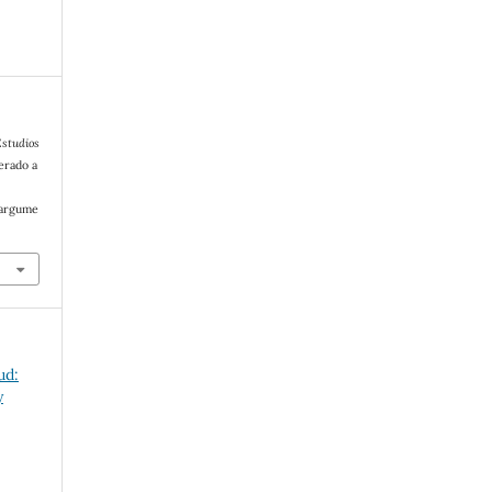
studios
erado a
/argume
ud:
y