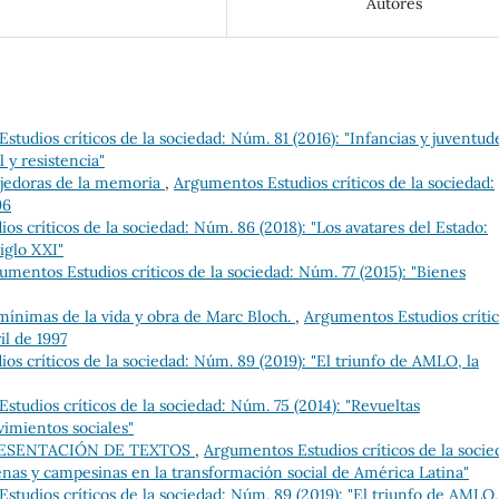
Autores
tudios críticos de la sociedad: Núm. 81 (2016): "Infancias y juventud
 y resistencia"
ejedoras de la memoria
,
Argumentos Estudios críticos de la sociedad:
96
s críticos de la sociedad: Núm. 86 (2018): "Los avatares del Estado:
iglo XXI"
umentos Estudios críticos de la sociedad: Núm. 77 (2015): "Bienes
mínimas de la vida y obra de Marc Bloch.
,
Argumentos Estudios críti
il de 1997
s críticos de la sociedad: Núm. 89 (2019): "El triunfo de AMLO, la
tudios críticos de la sociedad: Núm. 75 (2014): "Revueltas
imientos sociales"
RESENTACIÓN DE TEXTOS
,
Argumentos Estudios críticos de la socie
genas y campesinas en la transformación social de América Latina"
tudios críticos de la sociedad: Núm. 89 (2019): "El triunfo de AMLO,