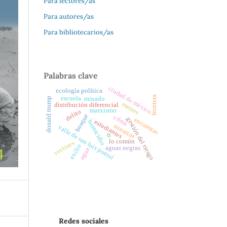
Para lectores/as
Para autores/as
Para bibliotecarios/as
Palabras clave
ciudad de méxico
ecología política
frontera
escuela
minado
donald trump
memes
distribución diferencial
marxismo
delito
bosque
cdmx
gestión del riesgo
encuestas
estudiantes
homicidio
usuarios
valle de san luis potosí
0
lo común
vectores
exilio
aguas negras
agua
Redes sociales