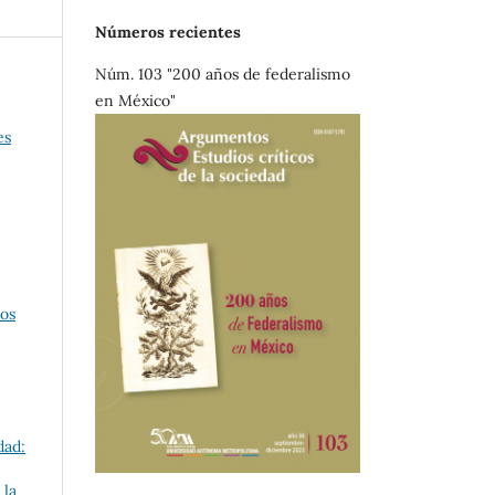
Números recientes
Núm. 103 "200 años de federalismo
en México"
es
cos
dad:
 la