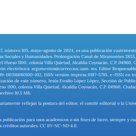
37, número 105, mayo-agosto de 2024, es una publicación cuatrimest
ias Sociales y Humanidades. Prolongación Canal de Miramontes 3855, 
el Hueso 1100, colonia Villa Quietud, Alcaldía Coyoacán, C.P. 04960, 
ión electrónica: argumentos@correo.xoc.uam. mx. Editor Responsable
999-110316080100-102, ISSN versión impresa 0187-5795, e-ISSN en trám
ización de este número, Jesús Evodio López López, Sección de Publica
o 1100, colonia Villa Quietud, Alcaldía Coyoacán, C.P. 04960, Ciuda
archivo 10.5 MB.
ariamente reflejan la postura del editor, el comité editorial o la U
a publicación para usos académicos o sin fines de lucro, siempre y cu
los créditos autorales. CC BY-NC-ND 4.0.