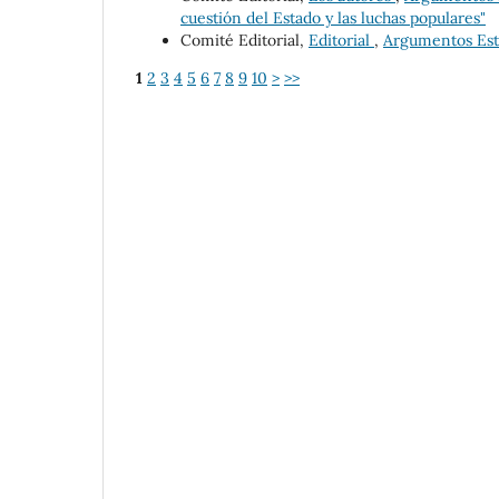
cuestión del Estado y las luchas populares"
Comité Editorial,
Editorial
,
Argumentos Estu
1
2
3
4
5
6
7
8
9
10
>
>>