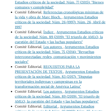
Estudios críticos de la sociedad: Núm. 77 (2015): "Bienes
comunes y complejidad"
Comité Editorial,
Referencias cronológicas mínimas de
la vida y obra de Marc Bloch.
,
Argumentos Estudios
críticos de la sociedad: Núm. 26 (1997): Núm. 26, Abril de
1997
Comité Editorial,
Índice
,
Argumentos Estudios críticos
de la sociedad: Núm. 89 (2019): "El triunfo de AMLO, la
cuestión del Estado y las luchas populares"
Comité Editorial,
Los autores
,
Argumentos Estudios
críticos de la sociedad: Núm. 75 (2014): "Revueltas
interconectadas: redes, comunicación y movimientos
sociales"
Comité Editorial,
REQUISITOS PARA LA
PRESENTACIÓN DE TEXTOS
,
Argumentos Estudios
críticos de la sociedad: Núm. 83 (2017): "Disputas
territoriales indígenas y campesinas en la
transformación social de América Latina"
Comité Editorial,
Los autores
,
Argumentos Estudios
críticos de la sociedad: Núm. 89 (2019): "El triunfo de
AMLO, la cuestión del Estado y las luchas populares"
Comité Editorial,
Editorial
,
Argumentos Estudios