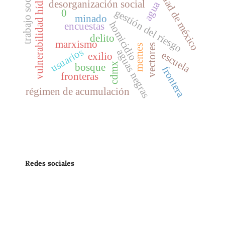
ciudad de méxico
vulnerabilidad hídrica
trabajo social
desorganización social
agua
gestión del riesgo
0
minado
homicidio
encuestas
delito
marxismo
vectores
memes
usuarios
aguas negras
escuela
exilio
cdmx
bosque
frontera
fronteras
régimen de acumulación
Redes sociales