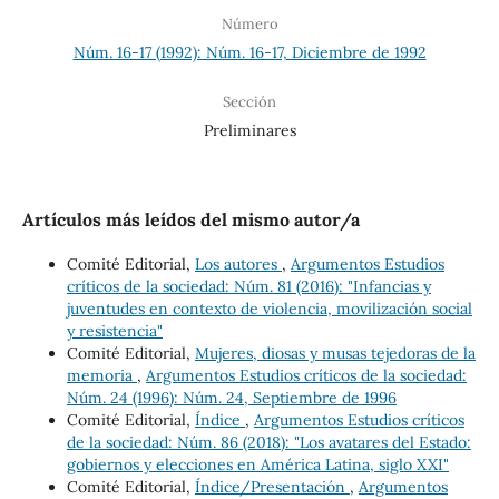
Número
Núm. 16-17 (1992): Núm. 16-17, Diciembre de 1992
Sección
Preliminares
Artículos más leídos del mismo autor/a
Comité Editorial,
Los autores
,
Argumentos Estudios
críticos de la sociedad: Núm. 81 (2016): "Infancias y
juventudes en contexto de violencia, movilización social
y resistencia"
Comité Editorial,
Mujeres, diosas y musas tejedoras de la
memoria
,
Argumentos Estudios críticos de la sociedad:
Núm. 24 (1996): Núm. 24, Septiembre de 1996
Comité Editorial,
Índice
,
Argumentos Estudios críticos
de la sociedad: Núm. 86 (2018): "Los avatares del Estado:
gobiernos y elecciones en América Latina, siglo XXI"
Comité Editorial,
Índice/Presentación
,
Argumentos