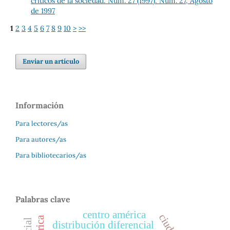
críticos de la sociedad: Núm. 27 (1997): Núm. 27, Agosto
de 1997
1
2
3
4
5
6
7
8
9
10
>
>>
Enviar un artículo
Información
Para lectores/as
Para autores/as
Para bibliotecarios/as
Palabras clave
centro américa
distribución diferencial