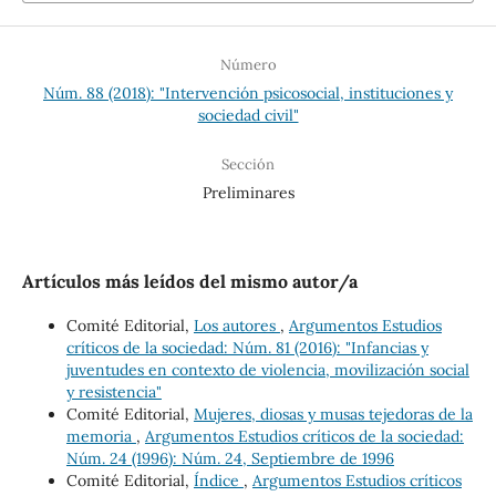
Número
Núm. 88 (2018): "Intervención psicosocial, instituciones y
sociedad civil"
Sección
Preliminares
Artículos más leídos del mismo autor/a
Comité Editorial,
Los autores
,
Argumentos Estudios
críticos de la sociedad: Núm. 81 (2016): "Infancias y
juventudes en contexto de violencia, movilización social
y resistencia"
Comité Editorial,
Mujeres, diosas y musas tejedoras de la
memoria
,
Argumentos Estudios críticos de la sociedad:
Núm. 24 (1996): Núm. 24, Septiembre de 1996
Comité Editorial,
Índice
,
Argumentos Estudios críticos