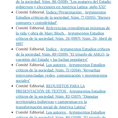
de la sociedad: Núm. 86 (2018): "Los avatares del Estado:
gobiernos y elecciones en América Latina, siglo XXI"
Comité Editorial,
Índice/Presentación
,
Argumentos
Estudios críticos de la sociedad: Núm. 77 (2015): "Bienes
comunes y complejidad"
Comité Editorial,
Referencias cronológicas mínimas de
la vida y obra de Marc Bloch.
,
Argumentos Estudios
críticos de la sociedad: Núm. 26 (1997): Núm. 26, Abril de
1997
Comité Editorial,
Índice
,
Argumentos Estudios críticos
de la sociedad: Núm. 89 (2019): "El triunfo de AMLO, la
cuestión del Estado y las luchas populares"
Comité Editorial,
Los autores
,
Argumentos Estudios
críticos de la sociedad: Núm. 75 (2014): "Revueltas
interconectadas: redes, comunicación y movimientos
sociales"
Comité Editorial,
REQUISITOS PARA LA
PRESENTACIÓN DE TEXTOS
,
Argumentos Estudios
críticos de la sociedad: Núm. 83 (2017): "Disputas
territoriales indígenas y campesinas en la
transformación social de América Latina"
Comité Editorial,
Los autores
,
Argumentos Estudios
críticos de la sociedad: Núm. 89 (2019): "El triunfo de