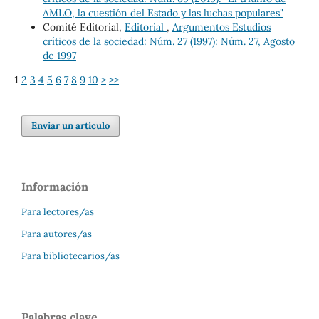
AMLO, la cuestión del Estado y las luchas populares"
Comité Editorial,
Editorial
,
Argumentos Estudios
críticos de la sociedad: Núm. 27 (1997): Núm. 27, Agosto
de 1997
1
2
3
4
5
6
7
8
9
10
>
>>
Enviar un artículo
Información
Para lectores/as
Para autores/as
Para bibliotecarios/as
Palabras clave