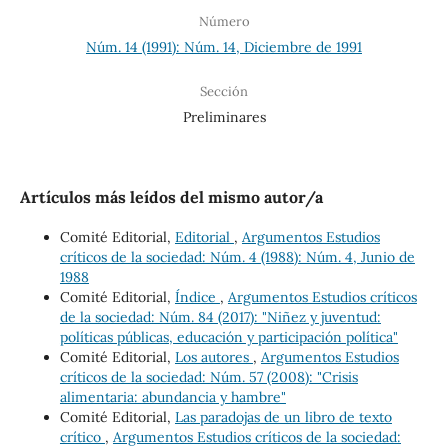
Número
Núm. 14 (1991): Núm. 14, Diciembre de 1991
Sección
Preliminares
Artículos más leídos del mismo autor/a
Comité Editorial,
Editorial
,
Argumentos Estudios
críticos de la sociedad: Núm. 4 (1988): Núm. 4, Junio de
1988
Comité Editorial,
Índice
,
Argumentos Estudios críticos
de la sociedad: Núm. 84 (2017): "Niñez y juventud:
políticas públicas, educación y participación política"
Comité Editorial,
Los autores
,
Argumentos Estudios
críticos de la sociedad: Núm. 57 (2008): "Crisis
alimentaria: abundancia y hambre"
Comité Editorial,
Las paradojas de un libro de texto
crítico
,
Argumentos Estudios críticos de la sociedad: