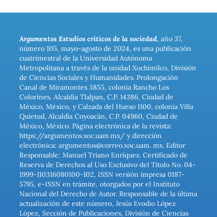
Argumentos Estudios críticos de la sociedad
, año 37,
número 105, mayo-agosto de 2024, es una publicación
cuatrimestral de la Universidad Autónoma
Metropolitana a través de la unidad Xochimilco, División
de Ciencias Sociales y Humanidades. Prolongación
Canal de Miramontes 3855, colonia Rancho Los
Colorines, Alcaldía Tlalpan, C.P. 14386, Ciudad de
México, México, y Calzada del Hueso 1100, colonia Villa
Quietud, Alcaldía Coyoacán, C.P. 04960, Ciudad de
México, México. Página electrónica de la revista:
https://argumentos.xoc.uam.mx/ y dirección
electrónica: argumentos@correo.xoc.uam. mx. Editor
Responsable: Manuel Triano Enríquez. Certificado de
Reserva de Derechos al Uso Exclusivo del Título No. 04-
1999-110316080100-102, ISSN versión impresa 0187-
5795, e-ISSN en trámite, otorgados por el Instituto
Nacional del Derecho de Autor. Responsable de la última
actualización de este número, Jesús Evodio López
López, Sección de Publicaciones, División de Ciencias