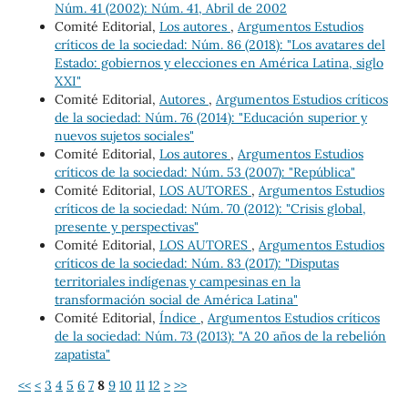
Núm. 41 (2002): Núm. 41, Abril de 2002
Comité Editorial,
Los autores
,
Argumentos Estudios
críticos de la sociedad: Núm. 86 (2018): "Los avatares del
Estado: gobiernos y elecciones en América Latina, siglo
XXI"
Comité Editorial,
Autores
,
Argumentos Estudios críticos
de la sociedad: Núm. 76 (2014): "Educación superior y
nuevos sujetos sociales"
Comité Editorial,
Los autores
,
Argumentos Estudios
críticos de la sociedad: Núm. 53 (2007): "República"
Comité Editorial,
LOS AUTORES
,
Argumentos Estudios
críticos de la sociedad: Núm. 70 (2012): "Crisis global,
presente y perspectivas"
Comité Editorial,
LOS AUTORES
,
Argumentos Estudios
críticos de la sociedad: Núm. 83 (2017): "Disputas
territoriales indígenas y campesinas en la
transformación social de América Latina"
Comité Editorial,
Índice
,
Argumentos Estudios críticos
de la sociedad: Núm. 73 (2013): "A 20 años de la rebelión
zapatista"
<<
<
3
4
5
6
7
8
9
10
11
12
>
>>