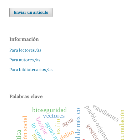
Enviar un artículo
Información
Para lectores/as
Para autores/as
Para bibliotecarios/as
Palabras clave
estudiantes
pueblo originario
bioseguridad
ciudad de méxico
vectores
agua
bosque
exilio
aguas negras
lo común
delito