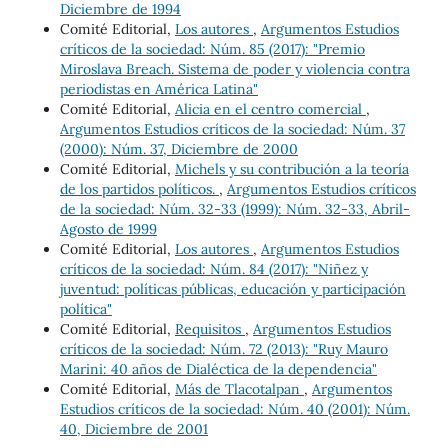
Diciembre de 1994
Comité Editorial,
Los autores
,
Argumentos Estudios
críticos de la sociedad: Núm. 85 (2017): "Premio
Miroslava Breach. Sistema de poder y violencia contra
periodistas en América Latina"
Comité Editorial,
Alicia en el centro comercial
,
Argumentos Estudios críticos de la sociedad: Núm. 37
(2000): Núm. 37, Diciembre de 2000
Comité Editorial,
Michels y su contribución a la teoría
de los partidos políticos.
,
Argumentos Estudios críticos
de la sociedad: Núm. 32-33 (1999): Núm. 32-33, Abril-
Agosto de 1999
Comité Editorial,
Los autores
,
Argumentos Estudios
críticos de la sociedad: Núm. 84 (2017): "Niñez y
juventud: políticas públicas, educación y participación
política"
Comité Editorial,
Requisitos
,
Argumentos Estudios
críticos de la sociedad: Núm. 72 (2013): "Ruy Mauro
Marini: 40 años de Dialéctica de la dependencia"
Comité Editorial,
Más de Tlacotalpan
,
Argumentos
Estudios críticos de la sociedad: Núm. 40 (2001): Núm.
40, Diciembre de 2001