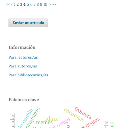
<<
<
1
2
3
4
5
6
7
8
9
10
>
>>
Enviar un artículo
Información
Para lectores/as
Para autores/as
Para bibliotecarios/as
Palabras clave
frontera
pueblo originario
encuestas
lo común
cdmx
aguas negras
memes