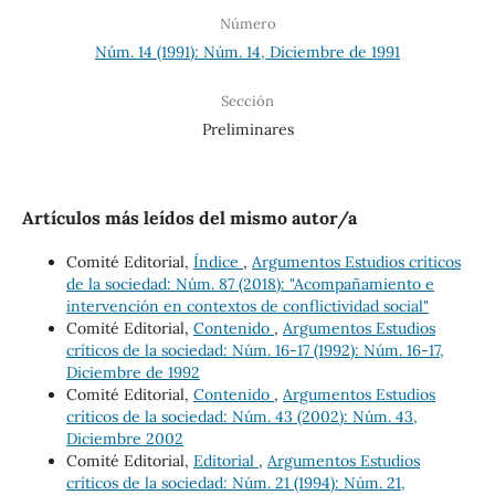
Número
Núm. 14 (1991): Núm. 14, Diciembre de 1991
Sección
Preliminares
Artículos más leídos del mismo autor/a
Comité Editorial,
Índice
,
Argumentos Estudios críticos
de la sociedad: Núm. 87 (2018): "Acompañamiento e
intervención en contextos de conflictividad social"
Comité Editorial,
Contenido
,
Argumentos Estudios
críticos de la sociedad: Núm. 16-17 (1992): Núm. 16-17,
Diciembre de 1992
Comité Editorial,
Contenido
,
Argumentos Estudios
críticos de la sociedad: Núm. 43 (2002): Núm. 43,
Diciembre 2002
Comité Editorial,
Editorial
,
Argumentos Estudios
críticos de la sociedad: Núm. 21 (1994): Núm. 21,