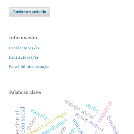
Enviar un artículo
Información
Para lectores/as
Para autores/as
Para bibliotecarios/as
Palabras clave
trabajo social
encuestas
exilio
escuela
gestión del riesgo
aguas negras
frontera
delito
estudiantes
marxismo