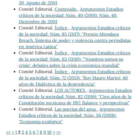
39, Agosto de 2001
Comité Editorial,
Contenido
,
Argumentos Estudios
críticos de la sociedad: Núm. 40 (2001): Núm. 40,
Diciembre de 2001
Comité Editorial,
Índice
,
Argumentos Estudios críticos
de la sociedad: Núm. 85 (2017): "Premio Miroslava
Breach. Sistema de poder y violencia contra periodistas
en América Latina"
Comité Editorial,
Índice
,
Argumentos Estudios críticos
de la sociedad: Núm. 63 (2010): "'Nosotros somos su
crisis': debates sobre la crisis económica mundial"
Comité Editorial,
Índice
,
Argumentos Estudios críticos
de la sociedad: Núm. 72 (2013): "Ruy Mauro Marini: 40
años de Dialéctica de la dependencia"
Comité Editorial,
LOS AUTORES
,
Argumentos Estudios
críticos de la sociedad: Núm. 82 (2016): "Cien años de la
Constitución mexicana de 1917. Balance y perspectivas"
Comité Editorial,
Las puertas del agua
,
Argumentos
Estudios críticos de la sociedad: Núm. 56 (2008):
"Economía ecológica"
<<
<
1
2
3
4
5
6
7
8
9
10
>
>>