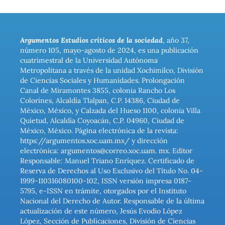
Argumentos Estudios críticos de la sociedad
, año 37,
número 105, mayo-agosto de 2024, es una publicación
cuatrimestral de la Universidad Autónoma
Metropolitana a través de la unidad Xochimilco, División
de Ciencias Sociales y Humanidades. Prolongación
Canal de Miramontes 3855, colonia Rancho Los
Colorines, Alcaldía Tlalpan, C.P. 14386, Ciudad de
México, México, y Calzada del Hueso 1100, colonia Villa
Quietud, Alcaldía Coyoacán, C.P. 04960, Ciudad de
México, México. Página electrónica de la revista:
https://argumentos.xoc.uam.mx/ y dirección
electrónica: argumentos@correo.xoc.uam. mx. Editor
Responsable: Manuel Triano Enríquez. Certificado de
Reserva de Derechos al Uso Exclusivo del Título No. 04-
1999-110316080100-102, ISSN versión impresa 0187-
5795, e-ISSN en trámite, otorgados por el Instituto
Nacional del Derecho de Autor. Responsable de la última
actualización de este número, Jesús Evodio López
López, Sección de Publicaciones, División de Ciencias