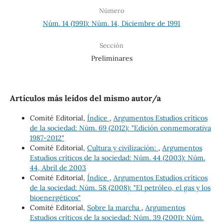
Número
Núm. 14 (1991): Núm. 14, Diciembre de 1991
Sección
Preliminares
Artículos más leídos del mismo autor/a
Comité Editorial,
Índice
,
Argumentos Estudios críticos
de la sociedad: Núm. 69 (2012): "Edición conmemorativa
1987-2012"
Comité Editorial,
Cultura y civilización:
,
Argumentos
Estudios críticos de la sociedad: Núm. 44 (2003): Núm.
44, Abril de 2003
Comité Editorial,
Índice
,
Argumentos Estudios críticos
de la sociedad: Núm. 58 (2008): "El petróleo, el gas y los
bioenergéticos"
Comité Editorial,
Sobre la marcha
,
Argumentos
Estudios críticos de la sociedad: Núm. 39 (2001): Núm.