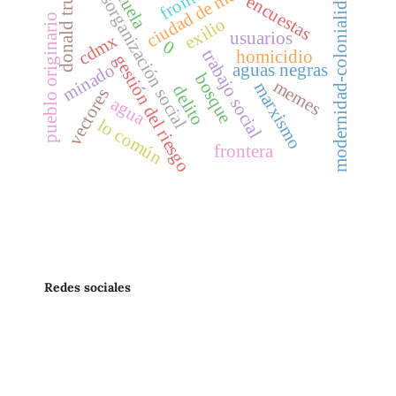
ciudad de méxico
donald trump
escuela
desorganización social
modernidad-colonialidad
encuestas
pueblo originario
exilio
usuarios
cdmx
0
trabajo social
homicidio
gestión del riesgo
minado
aguas negras
bosque
memes
marxismo
delito
vectores
agua
lo común
frontera
Redes sociales