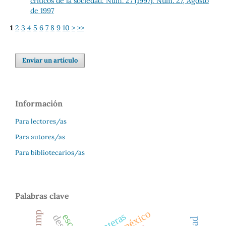
críticos de la sociedad: Núm. 27 (1997): Núm. 27, Agosto
de 1997
1
2
3
4
5
6
7
8
9
10
>
>>
Enviar un artículo
Información
Para lectores/as
Para autores/as
Para bibliotecarios/as
Palabras clave
fronteras