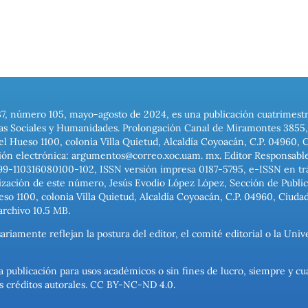
37, número 105, mayo-agosto de 2024, es una publicación cuatrimest
ias Sociales y Humanidades. Prolongación Canal de Miramontes 3855, 
el Hueso 1100, colonia Villa Quietud, Alcaldía Coyoacán, C.P. 04960, 
ión electrónica: argumentos@correo.xoc.uam. mx. Editor Responsable
999-110316080100-102, ISSN versión impresa 0187-5795, e-ISSN en trám
ización de este número, Jesús Evodio López López, Sección de Publica
o 1100, colonia Villa Quietud, Alcaldía Coyoacán, C.P. 04960, Ciuda
archivo 10.5 MB.
ariamente reflejan la postura del editor, el comité editorial o la U
a publicación para usos académicos o sin fines de lucro, siempre y cu
los créditos autorales. CC BY-NC-ND 4.0.