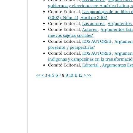
gobiernos y elecciones en América Latina, s
Comité Editorial,
Las paradojas de un libro d
(2002): Núm. 41, Abril de 2002
Comité Editorial,
Los autores
,
Argumentos E
Comité Editorial,
Autores
,
Argumentos Estud
nuevos sujetos sociales"
Comité Editorial,
LOS AUTORES
,
Argumento
presente y perspectivas"
Comité Editorial,
LOS AUTORES
,
Argumento
indígenas y campesinas en la transformació
Comité Editorial,
Editorial
,
Argumentos Estud
<<
<
3
4
5
6
7
8
9
10
11
12
>
>>