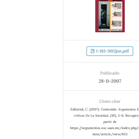
1-183-3012jun.pdf
Publicado
28-11-2007
Cómo citar
Editorial, C. (2007). Contenido.
Argumentos E
críticos De La Sociedad
, (30), 5–6. Recuper
partir de
https://argumentos.xoc.uam.mx/index.php
ntos/article/view/653