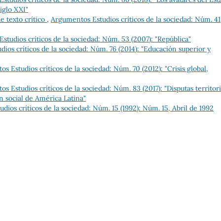
iglo XXI"
e texto crítico
,
Argumentos Estudios críticos de la sociedad: Núm. 41
studios críticos de la sociedad: Núm. 53 (2007): "República"
ios críticos de la sociedad: Núm. 76 (2014): "Educación superior y
s Estudios críticos de la sociedad: Núm. 70 (2012): "Crisis global,
s Estudios críticos de la sociedad: Núm. 83 (2017): "Disputas territori
n social de América Latina"
ios críticos de la sociedad: Núm. 15 (1992): Núm. 15, Abril de 1992