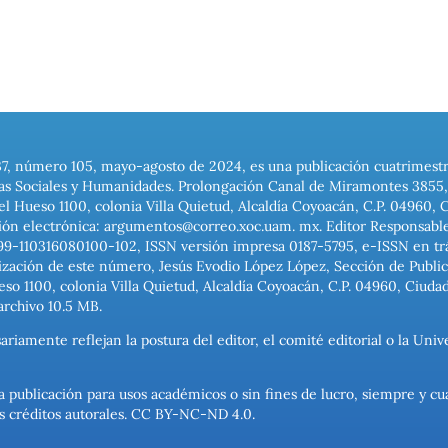
37, número 105, mayo-agosto de 2024, es una publicación cuatrimest
ias Sociales y Humanidades. Prolongación Canal de Miramontes 3855, 
el Hueso 1100, colonia Villa Quietud, Alcaldía Coyoacán, C.P. 04960, 
ión electrónica: argumentos@correo.xoc.uam. mx. Editor Responsable
999-110316080100-102, ISSN versión impresa 0187-5795, e-ISSN en trám
ización de este número, Jesús Evodio López López, Sección de Publica
o 1100, colonia Villa Quietud, Alcaldía Coyoacán, C.P. 04960, Ciuda
archivo 10.5 MB.
ariamente reflejan la postura del editor, el comité editorial o la U
a publicación para usos académicos o sin fines de lucro, siempre y cu
los créditos autorales. CC BY-NC-ND 4.0.