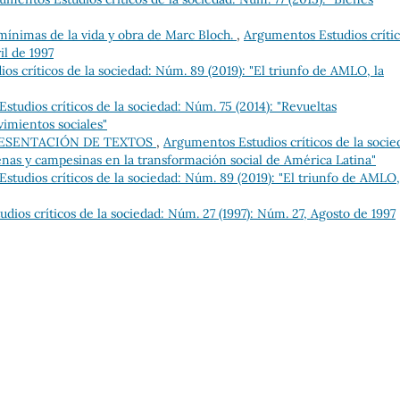
mínimas de la vida y obra de Marc Bloch.
,
Argumentos Estudios críti
il de 1997
s críticos de la sociedad: Núm. 89 (2019): "El triunfo de AMLO, la
tudios críticos de la sociedad: Núm. 75 (2014): "Revueltas
imientos sociales"
RESENTACIÓN DE TEXTOS
,
Argumentos Estudios críticos de la socie
genas y campesinas en la transformación social de América Latina"
tudios críticos de la sociedad: Núm. 89 (2019): "El triunfo de AMLO,
dios críticos de la sociedad: Núm. 27 (1997): Núm. 27, Agosto de 1997