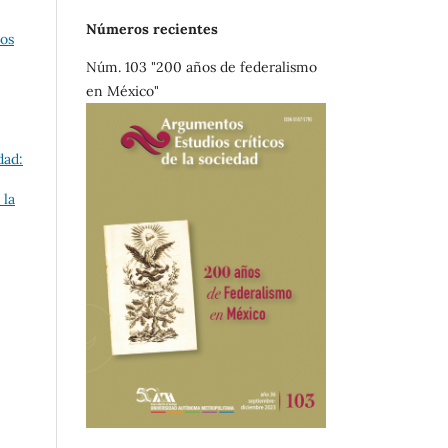
Números recientes
cos
Núm. 103 "200 años de federalismo
en México"
dad:
 la