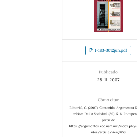
1-183-3012jun.pdf
Publicado
28-11-2007
Cómo citar
Editorial, C. (2007). Contenido.
Argumentos E
críticos De La Sociedad
, (30), 5–6. Recuper
partir de
https://argumentos.xoc.uam.mx/index.php
ntos/article/view/653