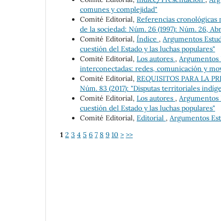
comunes y complejidad"
Comité Editorial,
Referencias cronológicas 
de la sociedad: Núm. 26 (1997): Núm. 26, Abr
Comité Editorial,
Índice
,
Argumentos Estudio
cuestión del Estado y las luchas populares"
Comité Editorial,
Los autores
,
Argumentos Es
interconectadas: redes, comunicación y mov
Comité Editorial,
REQUISITOS PARA LA P
Núm. 83 (2017): "Disputas territoriales indí
Comité Editorial,
Los autores
,
Argumentos Es
cuestión del Estado y las luchas populares"
Comité Editorial,
Editorial
,
Argumentos Estu
1
2
3
4
5
6
7
8
9
10
>
>>