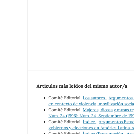
Artículos más leídos del mismo autor/a
Comité Editorial,
Los autores
,
Argumentos Es
en contexto de violencia, movilización social
Comité Editorial,
Mujeres, diosas y musas t
Núm. 24 (1996): Núm. 24, Septiembre de 19
Comité Editorial,
Índice
,
Argumentos Estudio
gobiernos y elecciones en América Latina, s
Comité Editorial,
Índice/Presentación
,
Arg