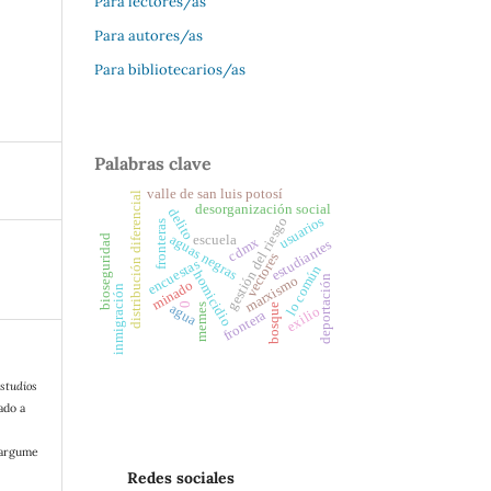
Para lectores/as
Para autores/as
Para bibliotecarios/as
Palabras clave
valle de san luis potosí
distribución diferencial
desorganización social
delito
usuarios
gestión del riesgo
fronteras
aguas negras
escuela
bioseguridad
cdmx
estudiantes
vectores
encuestas
lo común
homicidio
deportación
marxismo
minado
inmigración
0
memes
agua
bosque
exilio
frontera
studios
ado a
/argume
Redes sociales