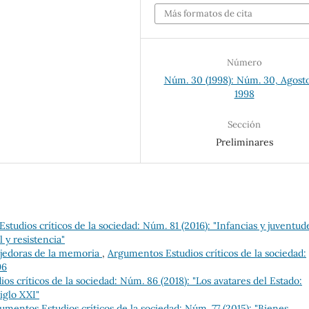
Más formatos de cita
Número
Núm. 30 (1998): Núm. 30, Agost
1998
Sección
Preliminares
tudios críticos de la sociedad: Núm. 81 (2016): "Infancias y juventud
 y resistencia"
ejedoras de la memoria
,
Argumentos Estudios críticos de la sociedad:
96
s críticos de la sociedad: Núm. 86 (2018): "Los avatares del Estado:
iglo XXI"
umentos Estudios críticos de la sociedad: Núm. 77 (2015): "Bienes