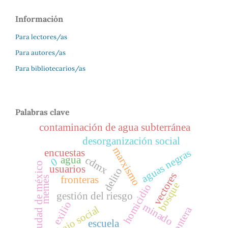
Información
Para lectores/as
Para autores/as
Para bibliotecarios/as
Palabras clave
contaminación de agua subterránea
desorganización social
marxismo
aguas negras
encuestas
cdmx
agua
0
ciudad de méxico
usuarios
delito
vectores
fronteras
memes
bosque
homicidio
gestión del riesgo
exilio
minado
trabajo social
frontera
escuela