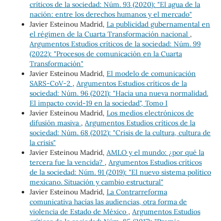
críticos de la sociedad: Núm. 93 (2020): "El agua de la
nación: entre los derechos humanos y el mercado"
Javier Esteinou Madrid,
La publicidad gubernamental en
el régimen de la Cuarta Transformación nacional
,
Argumentos Estudios críticos de la sociedad: Núm. 99
(2022): "Procesos de comunicación en la Cuarta
Transformación"
Javier Esteinou Madrid,
El modelo de comunicación
SARS-CoV-2
,
Argumentos Estudios críticos de la
sociedad: Núm. 96 (2021): "Hacia una nueva normalidad.
El impacto covid-19 en la sociedad", Tomo I
Javier Esteinou Madrid,
Los medios electrónicos de
difusión masiva
,
Argumentos Estudios críticos de la
sociedad: Núm. 68 (2012): "Crisis de la cultura, cultura de
la crisis"
Javier Esteinou Madrid,
AMLO y el mundo: ¿por qué la
tercera fue la vencida?
,
Argumentos Estudios críticos
de la sociedad: Núm. 91 (2019): "El nuevo sistema político
mexicano. Situación y cambio estructural"
Javier Esteinou Madrid,
La Contrarreforma
comunicativa hacías las audiencias, otra forma de
violencia de Estado de México
,
Argumentos Estudios