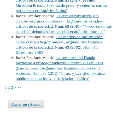
críticos de la sociedad: Núm. 85 (2017): "Premio
Miroslava Breach. Sistema de poder y violencia contra
periodistas en América Latina"
Javier Esteinou Madrid,
La cultura parasitaria y el
colapso sistémico neoliberal
,
Argumentos Estudios
críticos de la sociedad: Núm. 63 (2010): "'Nosotros somos
su crisis': debates sobre la crisis económica mundial"
Javier Esteinou Madrid,
Los medios de información
como centros hegemónicos
,
Argumentos Estudios
críticos de la sociedad: Núm. 43 (2002): Núm. 43,
Diciembre 2002
Javier Esteinou Madrid,
La renuncia del Estado
mexicano a proteger audiovisualmente a las nuevas
generaciones
,
Argumentos Estudios críticos de la
sociedad: Núm. 84 (2017): "Niñez y juventud: políticas
públicas, educación y participación política"
1
2
3
>
>>
Enviar un artículo