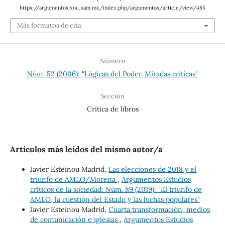
https://argumentos.xoc.uam.mx/index.php/argumentos/article/view/485
Más formatos de cita
Número
Núm. 52 (2006): "Lógicas del Poder. Miradas críticas"
Sección
Crítica de libros
Artículos más leídos del mismo autor/a
Javier Esteinou Madrid,
Las elecciones de 2018 y el
triunfo de AMLO/Morena
,
Argumentos Estudios
críticos de la sociedad: Núm. 89 (2019): "El triunfo de
AMLO, la cuestión del Estado y las luchas populares"
Javier Esteinou Madrid,
Cuarta transformación, medios
de comunicación e iglesias
,
Argumentos Estudios