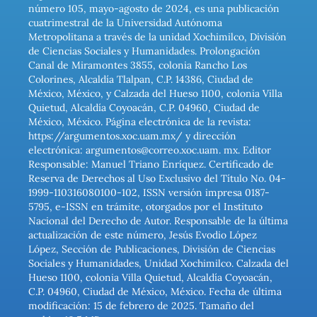
número 105, mayo-agosto de 2024, es una publicación
cuatrimestral de la Universidad Autónoma
Metropolitana a través de la unidad Xochimilco, División
de Ciencias Sociales y Humanidades. Prolongación
Canal de Miramontes 3855, colonia Rancho Los
Colorines, Alcaldía Tlalpan, C.P. 14386, Ciudad de
México, México, y Calzada del Hueso 1100, colonia Villa
Quietud, Alcaldía Coyoacán, C.P. 04960, Ciudad de
México, México. Página electrónica de la revista:
https://argumentos.xoc.uam.mx/ y dirección
electrónica: argumentos@correo.xoc.uam. mx. Editor
Responsable: Manuel Triano Enríquez. Certificado de
Reserva de Derechos al Uso Exclusivo del Título No. 04-
1999-110316080100-102, ISSN versión impresa 0187-
5795, e-ISSN en trámite, otorgados por el Instituto
Nacional del Derecho de Autor. Responsable de la última
actualización de este número, Jesús Evodio López
López, Sección de Publicaciones, División de Ciencias
Sociales y Humanidades, Unidad Xochimilco. Calzada del
Hueso 1100, colonia Villa Quietud, Alcaldía Coyoacán,
C.P. 04960, Ciudad de México, México. Fecha de última
modificación: 15 de febrero de 2025. Tamaño del