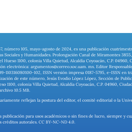
37, número 105, mayo-agosto de 2024, es una publicación cuatrimest
ias Sociales y Humanidades. Prolongación Canal de Miramontes 3855, 
el Hueso 1100, colonia Villa Quietud, Alcaldía Coyoacán, C.P. 04960, 
ión electrónica: argumentos@correo.xoc.uam. mx. Editor Responsable
999-110316080100-102, ISSN versión impresa 0187-5795, e-ISSN en trám
ización de este número, Jesús Evodio López López, Sección de Publica
o 1100, colonia Villa Quietud, Alcaldía Coyoacán, C.P. 04960, Ciuda
archivo 10.5 MB.
ariamente reflejan la postura del editor, el comité editorial o la U
a publicación para usos académicos o sin fines de lucro, siempre y cu
los créditos autorales. CC BY-NC-ND 4.0.