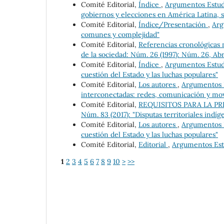
Comité Editorial,
Índice
,
Argumentos Estudio
gobiernos y elecciones en América Latina, s
Comité Editorial,
Índice/Presentación
,
Arg
comunes y complejidad"
Comité Editorial,
Referencias cronológicas 
de la sociedad: Núm. 26 (1997): Núm. 26, Abr
Comité Editorial,
Índice
,
Argumentos Estudio
cuestión del Estado y las luchas populares"
Comité Editorial,
Los autores
,
Argumentos Es
interconectadas: redes, comunicación y mov
Comité Editorial,
REQUISITOS PARA LA P
Núm. 83 (2017): "Disputas territoriales indí
Comité Editorial,
Los autores
,
Argumentos Es
cuestión del Estado y las luchas populares"
Comité Editorial,
Editorial
,
Argumentos Estu
1
2
3
4
5
6
7
8
9
10
>
>>