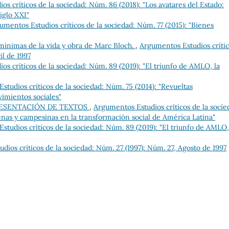
s críticos de la sociedad: Núm. 86 (2018): "Los avatares del Estado:
iglo XXI"
umentos Estudios críticos de la sociedad: Núm. 77 (2015): "Bienes
mínimas de la vida y obra de Marc Bloch.
,
Argumentos Estudios críti
il de 1997
s críticos de la sociedad: Núm. 89 (2019): "El triunfo de AMLO, la
tudios críticos de la sociedad: Núm. 75 (2014): "Revueltas
imientos sociales"
RESENTACIÓN DE TEXTOS
,
Argumentos Estudios críticos de la socie
genas y campesinas en la transformación social de América Latina"
tudios críticos de la sociedad: Núm. 89 (2019): "El triunfo de AMLO,
dios críticos de la sociedad: Núm. 27 (1997): Núm. 27, Agosto de 1997