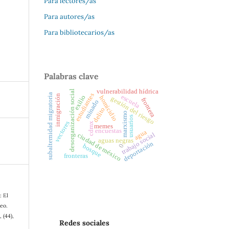
Para lectores/as
Para autores/as
Para bibliotecarios/as
Palabras clave
vulnerabilidad hídrica
desorganización social
estudiantes
subalternidad migratoria
escuela
inmigración
exilio
homicidio
gestión del riesgo
frontera
minado
delito
marxismo
usuarios
vectores
cdmx
memes
encuestas
agua
trabajo social
ciudad de méxico
aguas negras
deportación
bosque
0
fronteras
: El
eo.
, (44),
Redes sociales