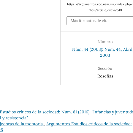
https://argumentos.xoc.uam.mx/index.php
ntos/article/view/548
Más formatos de cita
Número
Núm. 44 (2003): Núm. 44, Abril
2003
Sección
Reseñas
tudios críticos de la sociedad: Núm. 81 (2016): "Infancias y juventud
 y resistencia"
ejedoras de la memoria
,
Argumentos Estudios críticos de la sociedad:
96