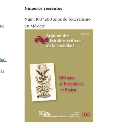
Números recientes
Núm. 103 "200 años de federalismo
cos
en México"
dad:
 la