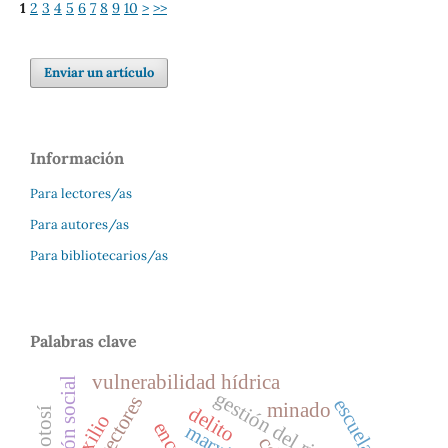
1
2
3
4
5
6
7
8
9
10
>
>>
Enviar un artículo
Información
Para lectores/as
Para autores/as
Para bibliotecarios/as
Palabras clave
vulnerabilidad hídrica
gestión del riesgo
vectores
escuela
minado
delito
exilio