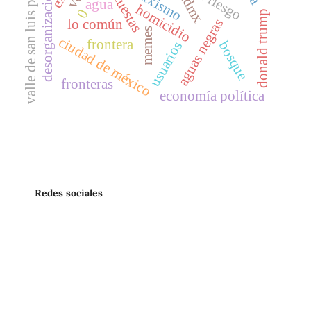
desorganización social
valle de san luis potosí
encuestas
marxismo
cdmx
agua
homicidio
0
donald trump
aguas negras
lo común
memes
ciudad de méxico
frontera
bosque
usuarios
fronteras
economía política
Redes sociales