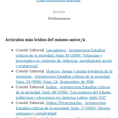
Sección
Preliminares
Artículos más leídos del mismo autor/a
Comité Editorial,
Los autores
,
Argumentos Estudios
críticos de la sociedad: Núm. 81 (2016): "Infancias y
juventudes en contexto de violencia, movilización social
y resistencia"
Comité Editorial,
Mujeres, diosas y musas tejedoras de la
memoria
,
Argumentos Estudios críticos de la sociedad:
Núm. 24 (1996): Núm. 24, Septiembre de 1996
Comité Editorial,
Índice
,
Argumentos Estudios críticos
de la sociedad: Núm. 86 (2018): "Los avatares del Estado:
gobiernos y elecciones en América Latina, siglo XXI"
Comité Editorial,
Índice/Presentación
,
Argumentos
Estudios críticos de la sociedad: Núm. 77 (2015): "Bienes
comunes y complejidad"