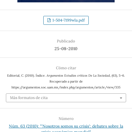
1-504-7199wla.pdf
Publicado
25-08-2010
Cómo citar
Editorial, C. (2010). Índice.
Argumentos Estudios críticos De La Sociedad
, (63), 5–6.
Recuperado a partir de
https://argumentos.xoc.uam.mx/index.php/argumentos/article/view/335
Más formatos de cita
Número
Núm. 63 (2010): "'Nosotros somos su crisis': debates sobre la
crisis económica mundial"