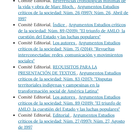
Comité Editorial,
Referencias cronológicas mínimas de
la vida y obra de Marc Bloch.
,
Argumentos Estudios
críticos de la sociedad: Núm. 26 (1997): Núm. 26, Abril de
1997
Comité Editorial,
Índice
,
Argumentos Estudios críticos
de la sociedad: Núm. 89 (2019): "El triunfo de AMLO, la
cuestión del Estado y las luchas populares"
Comité Editorial,
Los autores
,
Argumentos Estudios
críticos de la sociedad: Núm. 75 (2014): "Revueltas
interconectadas: redes, comunicación y movimientos
sociales"
Comité Editorial,
REQUISITOS PARA LA
PRESENTACIÓN DE TEXTOS
,
Argumentos Estudios
críticos de la sociedad: Núm. 83 (2017): "Disputas
territoriales indígenas y campesinas en la
transformación social de América Latina"
Comité Editorial,
Los autores
,
Argumentos Estudios
críticos de la sociedad: Núm. 89 (2019): "El triunfo de
AMLO, la cuestión del Estado y las luchas populares"
Comité Editorial,
Editorial
,
Argumentos Estudios
críticos de la sociedad: Núm. 27 (1997): Núm. 27, Agosto
de 1997