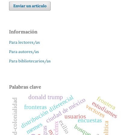
Enviar un artículo
Información
Para lectores/as
Para autores/as
Para bibliotecarios/as
Palabras clave
donald trump
distribución diferencial
frontera
ciudad de méxico
modernidad-colonialidad
estudiantes
vectores
fronteras
usuarios
encuestas
exilio
memes
cdmx
bosque