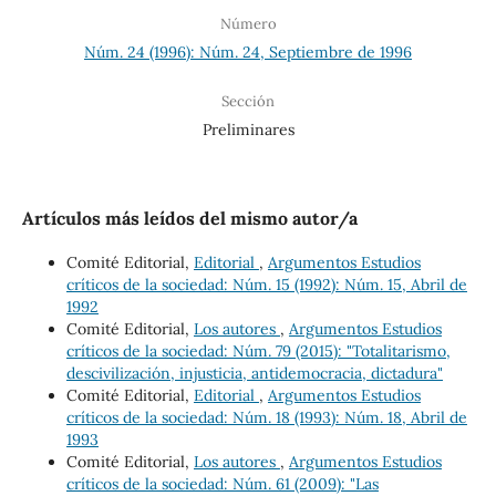
Número
Núm. 24 (1996): Núm. 24, Septiembre de 1996
Sección
Preliminares
Artículos más leídos del mismo autor/a
Comité Editorial,
Editorial
,
Argumentos Estudios
críticos de la sociedad: Núm. 15 (1992): Núm. 15, Abril de
1992
Comité Editorial,
Los autores
,
Argumentos Estudios
críticos de la sociedad: Núm. 79 (2015): "Totalitarismo,
descivilización, injusticia, antidemocracia, dictadura"
Comité Editorial,
Editorial
,
Argumentos Estudios
críticos de la sociedad: Núm. 18 (1993): Núm. 18, Abril de
1993
Comité Editorial,
Los autores
,
Argumentos Estudios
críticos de la sociedad: Núm. 61 (2009): "Las