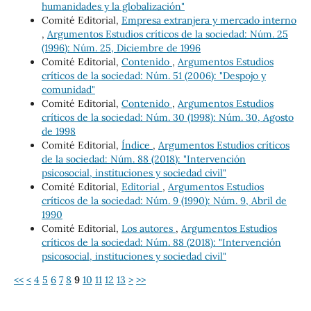
humanidades y la globalización"
Comité Editorial,
Empresa extranjera y mercado interno
,
Argumentos Estudios críticos de la sociedad: Núm. 25
(1996): Núm. 25, Diciembre de 1996
Comité Editorial,
Contenido
,
Argumentos Estudios
críticos de la sociedad: Núm. 51 (2006): "Despojo y
comunidad"
Comité Editorial,
Contenido
,
Argumentos Estudios
críticos de la sociedad: Núm. 30 (1998): Núm. 30, Agosto
de 1998
Comité Editorial,
Índice
,
Argumentos Estudios críticos
de la sociedad: Núm. 88 (2018): "Intervención
psicosocial, instituciones y sociedad civil"
Comité Editorial,
Editorial
,
Argumentos Estudios
críticos de la sociedad: Núm. 9 (1990): Núm. 9, Abril de
1990
Comité Editorial,
Los autores
,
Argumentos Estudios
críticos de la sociedad: Núm. 88 (2018): "Intervención
psicosocial, instituciones y sociedad civil"
<<
<
4
5
6
7
8
9
10
11
12
13
>
>>