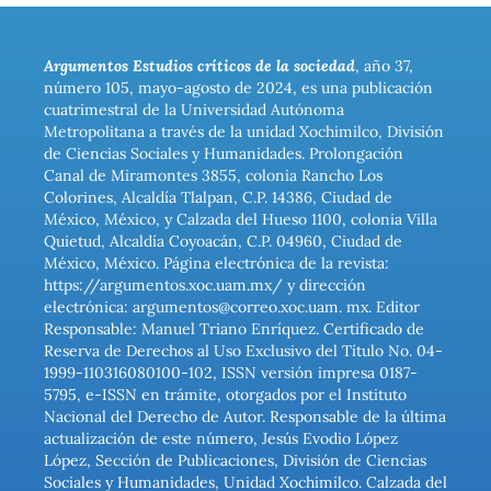
Argumentos Estudios críticos de la sociedad
, año 37,
número 105, mayo-agosto de 2024, es una publicación
cuatrimestral de la Universidad Autónoma
Metropolitana a través de la unidad Xochimilco, División
de Ciencias Sociales y Humanidades. Prolongación
Canal de Miramontes 3855, colonia Rancho Los
Colorines, Alcaldía Tlalpan, C.P. 14386, Ciudad de
México, México, y Calzada del Hueso 1100, colonia Villa
Quietud, Alcaldía Coyoacán, C.P. 04960, Ciudad de
México, México. Página electrónica de la revista:
https://argumentos.xoc.uam.mx/ y dirección
electrónica: argumentos@correo.xoc.uam. mx. Editor
Responsable: Manuel Triano Enríquez. Certificado de
Reserva de Derechos al Uso Exclusivo del Título No. 04-
1999-110316080100-102, ISSN versión impresa 0187-
5795, e-ISSN en trámite, otorgados por el Instituto
Nacional del Derecho de Autor. Responsable de la última
actualización de este número, Jesús Evodio López
López, Sección de Publicaciones, División de Ciencias
Sociales y Humanidades, Unidad Xochimilco. Calzada del