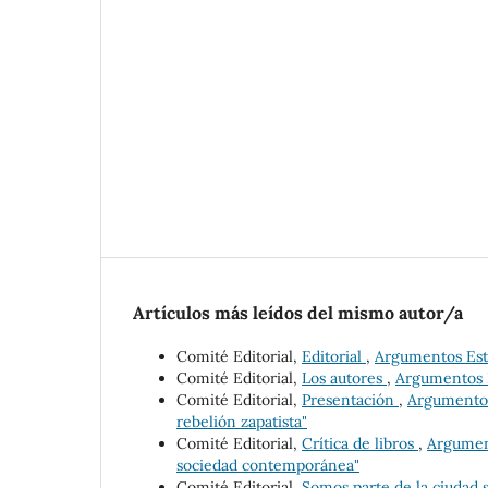
Artículos más leídos del mismo autor/a
Comité Editorial,
Editorial
,
Argumentos Estud
Comité Editorial,
Los autores
,
Argumentos E
Comité Editorial,
Presentación
,
Argumentos 
rebelión zapatista"
Comité Editorial,
Crítica de libros
,
Argument
sociedad contemporánea"
Comité Editorial,
Somos parte de la ciudad s