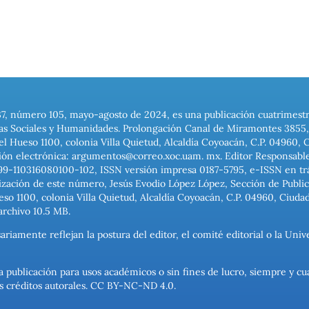
37, número 105, mayo-agosto de 2024, es una publicación cuatrimest
ias Sociales y Humanidades. Prolongación Canal de Miramontes 3855, 
el Hueso 1100, colonia Villa Quietud, Alcaldía Coyoacán, C.P. 04960, 
ión electrónica: argumentos@correo.xoc.uam. mx. Editor Responsable
999-110316080100-102, ISSN versión impresa 0187-5795, e-ISSN en trám
ización de este número, Jesús Evodio López López, Sección de Publica
o 1100, colonia Villa Quietud, Alcaldía Coyoacán, C.P. 04960, Ciuda
archivo 10.5 MB.
ariamente reflejan la postura del editor, el comité editorial o la U
a publicación para usos académicos o sin fines de lucro, siempre y cu
los créditos autorales. CC BY-NC-ND 4.0.