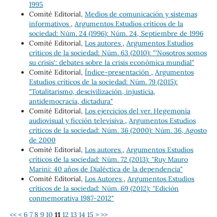
1995
Comité Editorial,
Medios de comunicación y sistemas
informativos
,
Argumentos Estudios críticos de la
sociedad: Núm. 24 (1996): Núm. 24, Septiembre de 1996
Comité Editorial,
Los autores
,
Argumentos Estudios
críticos de la sociedad: Núm. 63 (2010): "'Nosotros somos
su crisis': debates sobre la crisis económica mundial"
Comité Editorial,
Índice-presentación
,
Argumentos
Estudios críticos de la sociedad: Núm. 79 (2015):
"Totalitarismo, descivilización, injusticia,
antidemocracia, dictadura"
Comité Editorial,
Los ejercicios del ver. Hegemonía
audiovisual y ficción televisiva
,
Argumentos Estudios
críticos de la sociedad: Núm. 36 (2000): Núm. 36, Agosto
de 2000
Comité Editorial,
Los autores
,
Argumentos Estudios
críticos de la sociedad: Núm. 72 (2013): "Ruy Mauro
Marini: 40 años de Dialéctica de la dependencia"
Comité Editorial,
Los Autores
,
Argumentos Estudios
críticos de la sociedad: Núm. 69 (2012): "Edición
conmemorativa 1987-2012"
<<
<
6
7
8
9
10
11
12
13
14
15
>
>>