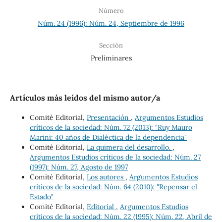
Número
Núm. 24 (1996): Núm. 24, Septiembre de 1996
Sección
Preliminares
Artículos más leídos del mismo autor/a
Comité Editorial,
Presentación
,
Argumentos Estudios
críticos de la sociedad: Núm. 72 (2013): "Ruy Mauro
Marini: 40 años de Dialéctica de la dependencia"
Comité Editorial,
La quimera del desarrollo.
,
Argumentos Estudios críticos de la sociedad: Núm. 27
(1997): Núm. 27, Agosto de 1997
Comité Editorial,
Los autores
,
Argumentos Estudios
críticos de la sociedad: Núm. 64 (2010): "Repensar el
Estado"
Comité Editorial,
Editorial
,
Argumentos Estudios
críticos de la sociedad: Núm. 22 (1995): Núm. 22, Abril de