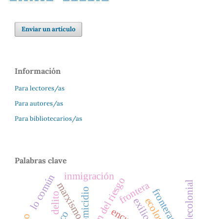
Enviar un artículo
Información
Para lectores/as
Para autores/as
Para bibliotecarios/as
Palabras clave
inmigración
lo común
gestión del riesgo
frontera
marxismo
homicidio
fronteras
delito
exilio