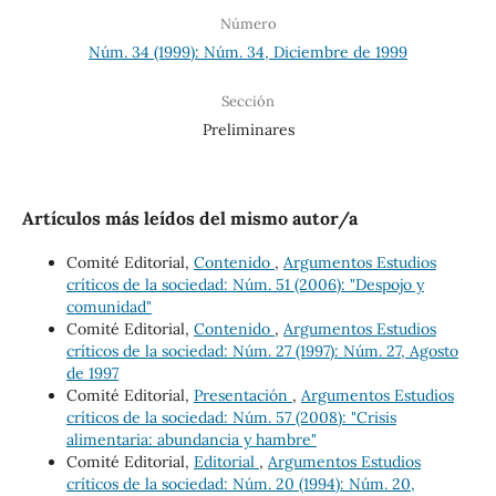
Número
Núm. 34 (1999): Núm. 34, Diciembre de 1999
Sección
Preliminares
Artículos más leídos del mismo autor/a
Comité Editorial,
Contenido
,
Argumentos Estudios
críticos de la sociedad: Núm. 51 (2006): "Despojo y
comunidad"
Comité Editorial,
Contenido
,
Argumentos Estudios
críticos de la sociedad: Núm. 27 (1997): Núm. 27, Agosto
de 1997
Comité Editorial,
Presentación
,
Argumentos Estudios
críticos de la sociedad: Núm. 57 (2008): "Crisis
alimentaria: abundancia y hambre"
Comité Editorial,
Editorial
,
Argumentos Estudios
críticos de la sociedad: Núm. 20 (1994): Núm. 20,