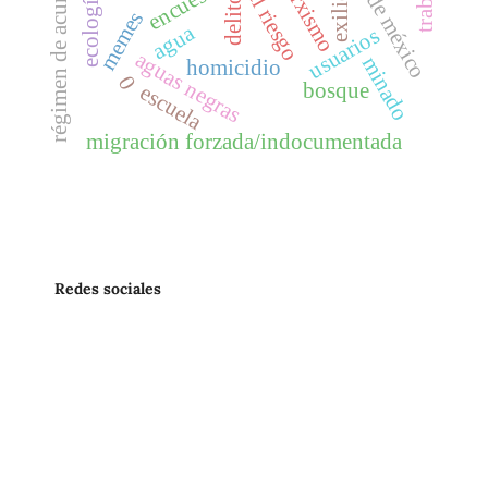
régimen de acumulación
ciudad de méxico
marxismo
encuestas
exilio
delito
memes
agua
usuarios
aguas negras
minado
homicidio
0
bosque
escuela
migración forzada/indocumentada
Redes sociales