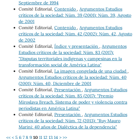
Septiembre de 1994
Comité Editorial,
Contenido
,
Argumentos Estudios
críticos de la sociedad: Núm. 39 (2001): Núm. 39, Agosto
de 2001
Comité Editorial,
Contenido
,
Argumentos Estudios
críticos de la sociedad: Núm. 42 (2002): Núm. 42, Agosto
de 2002
Comité Editorial,
Índice y presentación
,
Argumentos
Estudios críticos de la sociedad: Núm. 83 (2017):
"Disputas territoriales indígenas y campesinas en la
transformación social de América Latina"
Comité Editorial,
La imagen congelada de una ciudad
,
Argumentos Estudios críticos de la sociedad: Núm. 40
(2001): Núm. 40, Diciembre de 2001
Comité Editorial,
Presentación
,
Argumentos Estudios
críticos de la sociedad: Núm. 85 (2017): "Premio
Miroslava Breach. Sistema de poder y violencia contra
periodistas en América Latina"
Comité Editorial,
Presentación
,
Argumentos Estudios
críticos de la sociedad: Núm. 72 (2013): "Ruy Mauro
Marini: 40 años de Dialéctica de la dependencia"
<<
<
5
6
7
8
9
10
11
12
13
14
>
>>