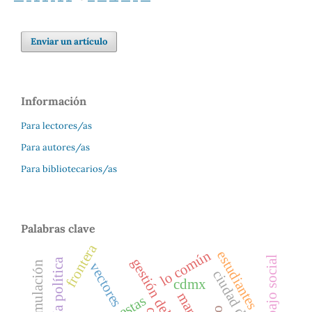
Enviar un artículo
Información
Para lectores/as
Para autores/as
Para bibliotecarios/as
Palabras clave
frontera
lo común
estudiantes
trabajo social
gestión del riesgo
ecología política
vectores
cdmx