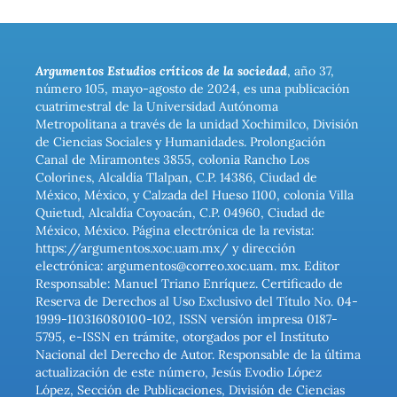
Argumentos Estudios críticos de la sociedad
, año 37,
número 105, mayo-agosto de 2024, es una publicación
cuatrimestral de la Universidad Autónoma
Metropolitana a través de la unidad Xochimilco, División
de Ciencias Sociales y Humanidades. Prolongación
Canal de Miramontes 3855, colonia Rancho Los
Colorines, Alcaldía Tlalpan, C.P. 14386, Ciudad de
México, México, y Calzada del Hueso 1100, colonia Villa
Quietud, Alcaldía Coyoacán, C.P. 04960, Ciudad de
México, México. Página electrónica de la revista:
https://argumentos.xoc.uam.mx/ y dirección
electrónica: argumentos@correo.xoc.uam. mx. Editor
Responsable: Manuel Triano Enríquez. Certificado de
Reserva de Derechos al Uso Exclusivo del Título No. 04-
1999-110316080100-102, ISSN versión impresa 0187-
5795, e-ISSN en trámite, otorgados por el Instituto
Nacional del Derecho de Autor. Responsable de la última
actualización de este número, Jesús Evodio López
López, Sección de Publicaciones, División de Ciencias