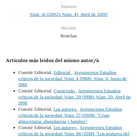
Número
Núm. 41 (2002): Núm. 41, Abril de 2002
Sección
Reseñas
Artículos más leídos del mismo autor/a
Comité Editorial,
Editorial
,
Argumentos Estudios
críticos de la sociedad: Núm. 4 (1988): Núm. 4, Junio de
1988
Comité Editorial,
Contenido
,
Argumentos Estudios
críticos de la sociedad: Núm. 29 (1998): Núm. 29, Abril de
1998
Comité Editorial,
Los autores
,
Argumentos Estudios
críticos de la sociedad: Núm. 57 (2008): "Crisis
alimentaria: abundancia y hambre"
Comité Editorial,
Los autores
,
Argumentos Estudios
críticos de la sociedad: Núm. 86 (2018): "Los avatares del