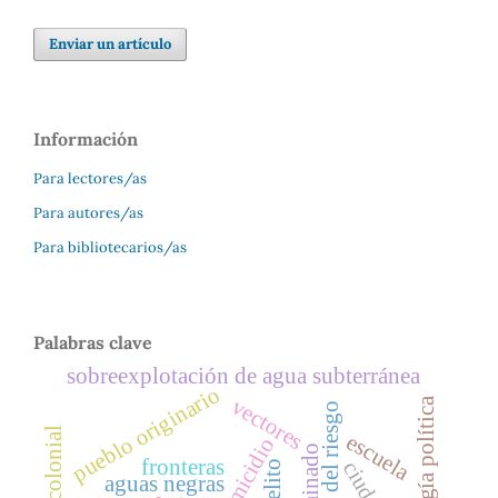
Enviar un artículo
Información
Para lectores/as
Para autores/as
Para bibliotecarios/as
Palabras clave
sobreexplotación de agua subterránea
pueblo originario
vectores
ecología política
gestión del riesgo
escuela
homicidio
minado
fronteras
delito
aguas negras