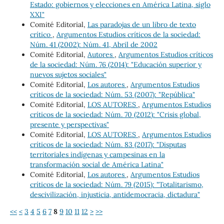
Estado: gobiernos y elecciones en América Latina, siglo
XXI"
Comité Editorial,
Las paradojas de un libro de texto
crítico
,
Argumentos Estudios críticos de la sociedad:
Núm. 41 (2002): Núm. 41, Abril de 2002
Comité Editorial,
Autores
,
Argumentos Estudios críticos
de la sociedad: Núm. 76 (2014): "Educación superior y
nuevos sujetos sociales"
Comité Editorial,
Los autores
,
Argumentos Estudios
críticos de la sociedad: Núm. 53 (2007): "República"
Comité Editorial,
LOS AUTORES
,
Argumentos Estudios
críticos de la sociedad: Núm. 70 (2012): "Crisis global,
presente y perspectivas"
Comité Editorial,
LOS AUTORES
,
Argumentos Estudios
críticos de la sociedad: Núm. 83 (2017): "Disputas
territoriales indígenas y campesinas en la
transformación social de América Latina"
Comité Editorial,
Los autores
,
Argumentos Estudios
críticos de la sociedad: Núm. 79 (2015): "Totalitarismo,
descivilización, injusticia, antidemocracia, dictadura"
<<
<
3
4
5
6
7
8
9
10
11
12
>
>>