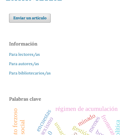
Enviar un artículo
Información
Para lectores/as
Para autores/as
Para bibliotecarios/as
Palabras clave
régimen de acumulación
encuestas
minado
fronteras
memes
marxismo
usuarios
0