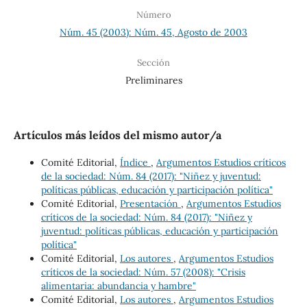
Número
Núm. 45 (2003): Núm. 45, Agosto de 2003
Sección
Preliminares
Artículos más leídos del mismo autor/a
Comité Editorial,
Índice
,
Argumentos Estudios críticos
de la sociedad: Núm. 84 (2017): "Niñez y juventud:
políticas públicas, educación y participación política"
Comité Editorial,
Presentación
,
Argumentos Estudios
críticos de la sociedad: Núm. 84 (2017): "Niñez y
juventud: políticas públicas, educación y participación
política"
Comité Editorial,
Los autores
,
Argumentos Estudios
críticos de la sociedad: Núm. 57 (2008): "Crisis
alimentaria: abundancia y hambre"
Comité Editorial,
Los autores
,
Argumentos Estudios