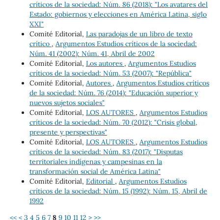
críticos de la sociedad: Núm. 86 (2018): "Los avatares del
Estado: gobiernos y elecciones en América Latina, siglo
XXI"
Comité Editorial,
Las paradojas de un libro de texto
crítico
,
Argumentos Estudios críticos de la sociedad:
Núm. 41 (2002): Núm. 41, Abril de 2002
Comité Editorial,
Los autores
,
Argumentos Estudios
críticos de la sociedad: Núm. 53 (2007): "República"
Comité Editorial,
Autores
,
Argumentos Estudios críticos
de la sociedad: Núm. 76 (2014): "Educación superior y
nuevos sujetos sociales"
Comité Editorial,
LOS AUTORES
,
Argumentos Estudios
críticos de la sociedad: Núm. 70 (2012): "Crisis global,
presente y perspectivas"
Comité Editorial,
LOS AUTORES
,
Argumentos Estudios
críticos de la sociedad: Núm. 83 (2017): "Disputas
territoriales indígenas y campesinas en la
transformación social de América Latina"
Comité Editorial,
Editorial
,
Argumentos Estudios
críticos de la sociedad: Núm. 15 (1992): Núm. 15, Abril de
1992
<<
<
3
4
5
6
7
8
9
10
11
12
>
>>