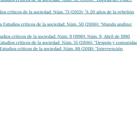
s críticos de la sociedad: Núm. 73 (2013): "A 20 años de la rebelión
 Estudios críticos de la sociedad: Núm. 50 (2006): "Mundo andino:
dios críticos de la sociedad: Núm. 9 (1990): Núm. 9, Abril de 1990
tudios críticos de la sociedad: Núm. 51 (2006): "Despojo y comunida
studios críticos de la sociedad: Núm. 88 (2018): "Intervención