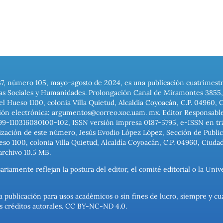
37, número 105, mayo-agosto de 2024, es una publicación cuatrimest
ias Sociales y Humanidades. Prolongación Canal de Miramontes 3855, 
el Hueso 1100, colonia Villa Quietud, Alcaldía Coyoacán, C.P. 04960, 
ión electrónica: argumentos@correo.xoc.uam. mx. Editor Responsable
999-110316080100-102, ISSN versión impresa 0187-5795, e-ISSN en trám
ización de este número, Jesús Evodio López López, Sección de Publica
o 1100, colonia Villa Quietud, Alcaldía Coyoacán, C.P. 04960, Ciuda
archivo 10.5 MB.
ariamente reflejan la postura del editor, el comité editorial o la U
a publicación para usos académicos o sin fines de lucro, siempre y cu
los créditos autorales. CC BY-NC-ND 4.0.