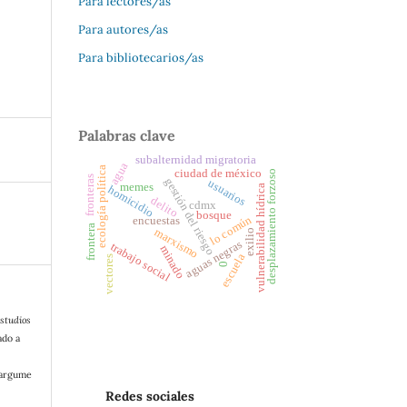
Para lectores/as
Para autores/as
Para bibliotecarios/as
Palabras clave
subalternidad migratoria
agua
ecología política
ciudad de méxico
desplazamiento forzoso
fronteras
gestión del riesgo
usuarios
memes
vulnerabilidad hídrica
homicidio
delito
cdmx
bosque
lo común
encuestas
frontera
marxismo
exilio
aguas negras
trabajo social
minado
escuela
vectores
0
studios
ado a
/argume
Redes sociales