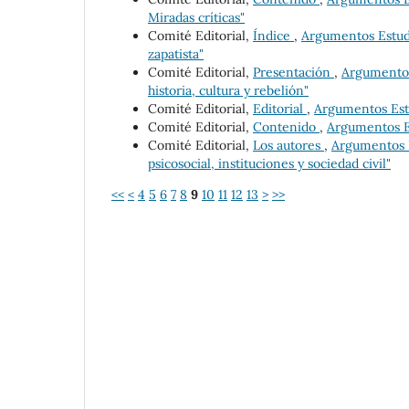
Miradas críticas"
Comité Editorial,
Índice
,
Argumentos Estudio
zapatista"
Comité Editorial,
Presentación
,
Argumentos
historia, cultura y rebelión"
Comité Editorial,
Editorial
,
Argumentos Estu
Comité Editorial,
Contenido
,
Argumentos Es
Comité Editorial,
Los autores
,
Argumentos E
psicosocial, instituciones y sociedad civil"
<<
<
4
5
6
7
8
9
10
11
12
13
>
>>