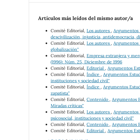
Artículos más leídos del mismo autor/a
Comité Editorial,
Los autores
,
Argumentos Es
descivilización, injusticia, antidemocracia, d
Comité Editorial,
Los autores
,
Argumentos E
globalización"
Comité Editorial,
Empresa extranjera y mer
(1996): Núm. 25, Diciembre de 1996
Comité Editorial,
Editorial
,
Argumentos Estud
Comité Editorial,
Índice
,
Argumentos Estudio
instituciones y sociedad civil"
Comité Editorial,
Índice
,
Argumentos Estudio
zapatista"
Comité Editorial,
Contenido
,
Argumentos Es
Miradas críticas"
Comité Editorial,
Los autores
,
Argumentos E
psicosocial, instituciones y sociedad civil"
Comité Editorial,
Contenido
,
Argumentos Es
Comité Editorial,
Editorial
,
Argumentos Estu