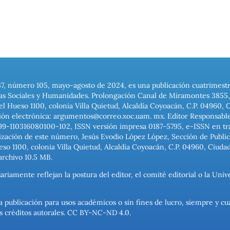
37, número 105, mayo-agosto de 2024, es una publicación cuatrimest
ias Sociales y Humanidades. Prolongación Canal de Miramontes 3855, 
el Hueso 1100, colonia Villa Quietud, Alcaldía Coyoacán, C.P. 04960, 
ión electrónica: argumentos@correo.xoc.uam. mx. Editor Responsable
999-110316080100-102, ISSN versión impresa 0187-5795, e-ISSN en trám
ización de este número, Jesús Evodio López López, Sección de Publica
o 1100, colonia Villa Quietud, Alcaldía Coyoacán, C.P. 04960, Ciuda
archivo 10.5 MB.
ariamente reflejan la postura del editor, el comité editorial o la U
a publicación para usos académicos o sin fines de lucro, siempre y cu
los créditos autorales. CC BY-NC-ND 4.0.