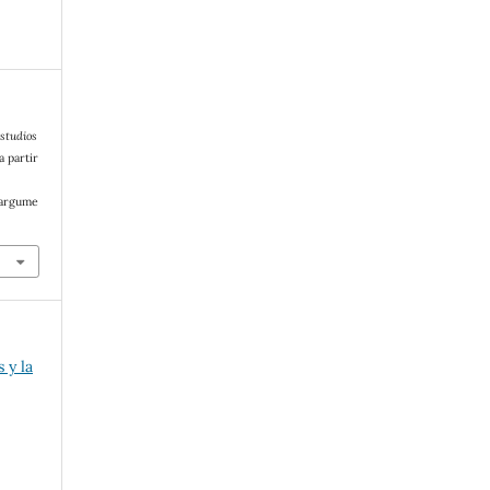
studios
a partir
/argume
 y la