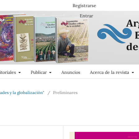
Registrarse
Entrar
itoriales
Publicar
Anuncios
Acerca de la revista
des y la globalización"
/
Preliminares