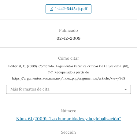
1-442-6445xjt.pdf
Publicado
02-12-2009
Cómo citar
Editorial, C. (2009). Contenido.
Argumentos Estudios críticos De La Sociedad
, (61),
7–7. Recuperado a partir de
https://argumentos.xoc.uam.mx/index.php/argumentos/article/view/365
Más formatos de cita
Número
Núm. 61 (2009): "Las humanidades y la globalización"
Sección