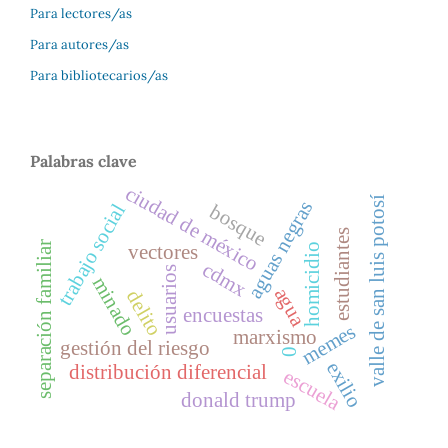
Para lectores/as
Para autores/as
Para bibliotecarios/as
Palabras clave
ciudad de méxico
valle de san luis potosí
aguas negras
bosque
trabajo social
estudiantes
separación familiar
vectores
homicidio
cdmx
usuarios
minado
agua
delito
encuestas
memes
marxismo
gestión del riesgo
0
exilio
distribución diferencial
escuela
donald trump