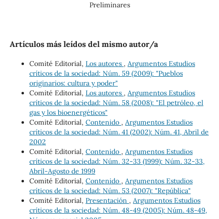
Preliminares
Artículos más leídos del mismo autor/a
Comité Editorial,
Los autores
,
Argumentos Estudios
críticos de la sociedad: Núm. 59 (2009): "Pueblos
originarios: cultura y poder"
Comité Editorial,
Los autores
,
Argumentos Estudios
críticos de la sociedad: Núm. 58 (2008): "El petróleo, el
gas y los bioenergéticos"
Comité Editorial,
Contenido
,
Argumentos Estudios
críticos de la sociedad: Núm. 41 (2002): Núm. 41, Abril de
2002
Comité Editorial,
Contenido
,
Argumentos Estudios
críticos de la sociedad: Núm. 32-33 (1999): Núm. 32-33,
Abril-Agosto de 1999
Comité Editorial,
Contenido
,
Argumentos Estudios
críticos de la sociedad: Núm. 53 (2007): "República"
Comité Editorial,
Presentación
,
Argumentos Estudios
críticos de la sociedad: Núm. 48-49 (2005): Núm. 48-49,