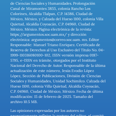
de Ciencias Sociales y Humanidades. Prolongación
Canal de Miramontes 3855, colonia Rancho Los
Colorines, Alcaldía Tlalpan, C.P. 14386, Ciudad de
México, México, y Calzada del Hueso 1100, colonia Villa
Quietud, Alcaldía Coyoacán, C.P. 04960, Ciudad de
México, México. Página electrónica de la revista:
https://argumentos.xoc.uam.mx/ y dirección
electrónica: argumentos@correo.xoc.uam. mx. Editor
Responsable: Manuel Triano Enríquez. Certificado de
Reserva de Derechos al Uso Exclusivo del Título No. 04-
1999-110316080100-102, ISSN versión impresa 0187-
5795, e-ISSN en trámite, otorgados por el Instituto
Nacional del Derecho de Autor. Responsable de la última
actualización de este número, Jesús Evodio López
López, Sección de Publicaciones, División de Ciencias
Sociales y Humanidades, Unidad Xochimilco. Calzada del
Hueso 1100, colonia Villa Quietud, Alcaldía Coyoacán,
C.P. 04960, Ciudad de México, México. Fecha de última
modificación: 15 de febrero de 2025. Tamaño del
archivo 10.5 MB.
Las opiniones expresadas por los autores no
necesariamente reflejan la postura del editor, el comité