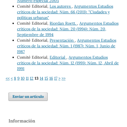
Número especial 2005
Comité Editorial,
Los autores
,
Argumentos Estudios
críticos de la sociedad: Núm. 66 (2011): "Ciudades y
políticas urbanas"
Comité Editorial,
Riordan Roett.
,
Argumentos Estudios
críticos de la sociedad: Núm. 20 (1994): Núm. 20,
Septiembre de 1994
Comité Editorial,
Presentación
,
Argumentos Estudios
críticos de la sociedad: Núm. 1 (1987): Núm. 1, Junio de
1987
Comité Editorial,
Editorial
,
Argumentos Estudios
críticos de la sociedad: Núm. 12 (1991): Núm. 12, Abril de
1991
<<
<
8
9
10
11
12
13
14
15
16
17
>
>>
Enviar un artículo
Información