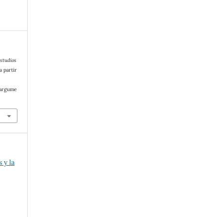
studios
a partir
/argume
 y la