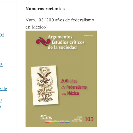
Números recientes
Núm. 103 "200 años de federalismo
en México"
003
25
e de
7
8