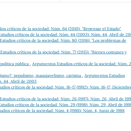
os críticos de la sociedad: Núm. 64 (2010): "Repensar el Estado"
tudios críticos de la sociedad: Núm. 44 (2003): Núm. 44, Abril de 2
studios críticos de la sociedad: Núm. 80 (2016): "Los problemas de
studios críticos de la sociedad: Núm. 77 (2015): "Bienes comunes y
 política pública
,
Argumentos Estudios críticos de la sociedad: Núm. 
ejismo?: populismo, maquiavelismo, carisma
,
Argumentos Estudios
m. 44, Abril de 2003
dios críticos de la sociedad: Núm. 16-17 (1992): Núm. 16-17, Diciembr
tudios críticos de la sociedad: Núm. 26 (1997): Núm. 26, Abril de 199
tudios críticos de la sociedad: Núm. 29 (1998): Núm. 29, Abril de 199
dios críticos de la sociedad: Núm. 4 (1988): Núm. 4, Junio de 1988