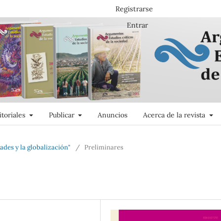
Registrarse
Entrar
itoriales
Publicar
Anuncios
Acerca de la revista
des y la globalización"
/
Preliminares