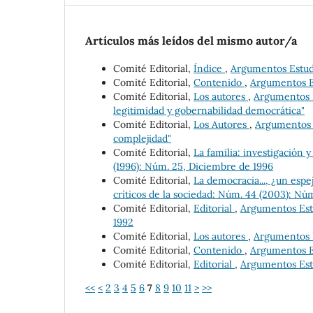
Artículos más leídos del mismo autor/a
Comité Editorial,
Índice
,
Argumentos Estudi
Comité Editorial,
Contenido
,
Argumentos Es
Comité Editorial,
Los autores
,
Argumentos E
legitimidad y gobernabilidad democrática"
Comité Editorial,
Los Autores
,
Argumentos E
complejidad"
Comité Editorial,
La familia: investigación y
(1996): Núm. 25, Diciembre de 1996
Comité Editorial,
La democracia..., ¿un esp
críticos de la sociedad: Núm. 44 (2003): Nú
Comité Editorial,
Editorial
,
Argumentos Estu
1992
Comité Editorial,
Los autores
,
Argumentos Es
Comité Editorial,
Contenido
,
Argumentos Es
Comité Editorial,
Editorial
,
Argumentos Estu
<<
<
2
3
4
5
6
7
8
9
10
11
>
>>