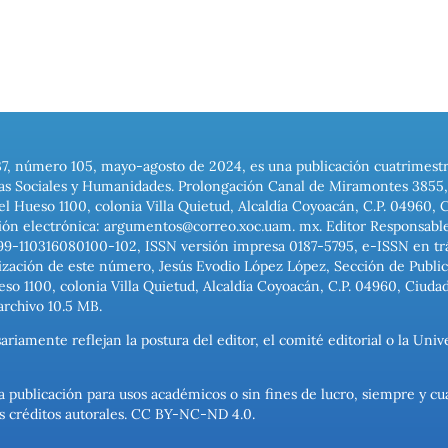
37, número 105, mayo-agosto de 2024, es una publicación cuatrimest
ias Sociales y Humanidades. Prolongación Canal de Miramontes 3855, 
el Hueso 1100, colonia Villa Quietud, Alcaldía Coyoacán, C.P. 04960, 
ión electrónica: argumentos@correo.xoc.uam. mx. Editor Responsable
999-110316080100-102, ISSN versión impresa 0187-5795, e-ISSN en trám
ización de este número, Jesús Evodio López López, Sección de Publica
o 1100, colonia Villa Quietud, Alcaldía Coyoacán, C.P. 04960, Ciuda
archivo 10.5 MB.
ariamente reflejan la postura del editor, el comité editorial o la U
a publicación para usos académicos o sin fines de lucro, siempre y cu
los créditos autorales. CC BY-NC-ND 4.0.