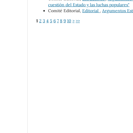
cuestión del Estado y las luchas populares"
Comité Editorial,
Editorial
,
Argumentos Estu
1
2
3
4
5
6
7
8
9
10
>
>>