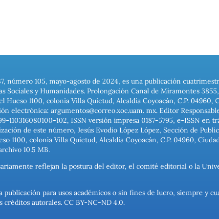
37, número 105, mayo-agosto de 2024, es una publicación cuatrimest
ias Sociales y Humanidades. Prolongación Canal de Miramontes 3855, 
el Hueso 1100, colonia Villa Quietud, Alcaldía Coyoacán, C.P. 04960, 
ión electrónica: argumentos@correo.xoc.uam. mx. Editor Responsable
999-110316080100-102, ISSN versión impresa 0187-5795, e-ISSN en trám
ización de este número, Jesús Evodio López López, Sección de Publica
o 1100, colonia Villa Quietud, Alcaldía Coyoacán, C.P. 04960, Ciuda
archivo 10.5 MB.
ariamente reflejan la postura del editor, el comité editorial o la U
a publicación para usos académicos o sin fines de lucro, siempre y cu
los créditos autorales. CC BY-NC-ND 4.0.