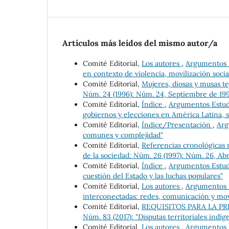
Artículos más leídos del mismo autor/a
Comité Editorial,
Los autores
,
Argumentos Es
en contexto de violencia, movilización social
Comité Editorial,
Mujeres, diosas y musas t
Núm. 24 (1996): Núm. 24, Septiembre de 19
Comité Editorial,
Índice
,
Argumentos Estudio
gobiernos y elecciones en América Latina, s
Comité Editorial,
Índice/Presentación
,
Arg
comunes y complejidad"
Comité Editorial,
Referencias cronológicas 
de la sociedad: Núm. 26 (1997): Núm. 26, Abr
Comité Editorial,
Índice
,
Argumentos Estudio
cuestión del Estado y las luchas populares"
Comité Editorial,
Los autores
,
Argumentos Es
interconectadas: redes, comunicación y mov
Comité Editorial,
REQUISITOS PARA LA P
Núm. 83 (2017): "Disputas territoriales indí
Comité Editorial,
Los autores
,
Argumentos Es