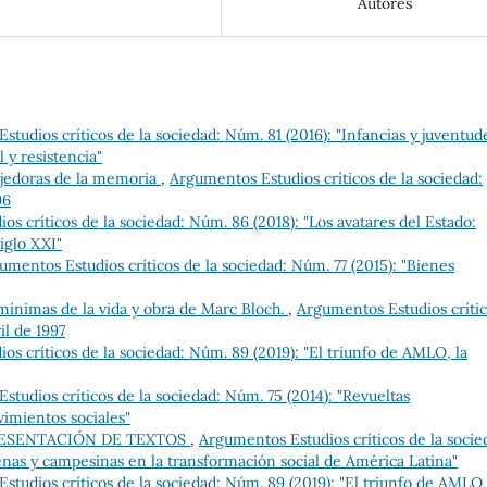
Autores
tudios críticos de la sociedad: Núm. 81 (2016): "Infancias y juventud
 y resistencia"
ejedoras de la memoria
,
Argumentos Estudios críticos de la sociedad:
96
s críticos de la sociedad: Núm. 86 (2018): "Los avatares del Estado:
iglo XXI"
umentos Estudios críticos de la sociedad: Núm. 77 (2015): "Bienes
mínimas de la vida y obra de Marc Bloch.
,
Argumentos Estudios críti
il de 1997
s críticos de la sociedad: Núm. 89 (2019): "El triunfo de AMLO, la
tudios críticos de la sociedad: Núm. 75 (2014): "Revueltas
imientos sociales"
RESENTACIÓN DE TEXTOS
,
Argumentos Estudios críticos de la socie
genas y campesinas en la transformación social de América Latina"
tudios críticos de la sociedad: Núm. 89 (2019): "El triunfo de AMLO,