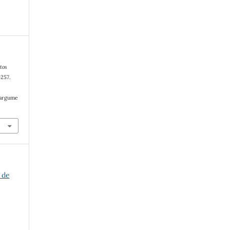
tos
–257.
/argume
 de