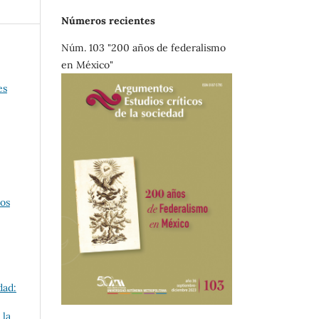
Números recientes
Núm. 103 "200 años de federalismo
en México"
es
cos
dad:
 la