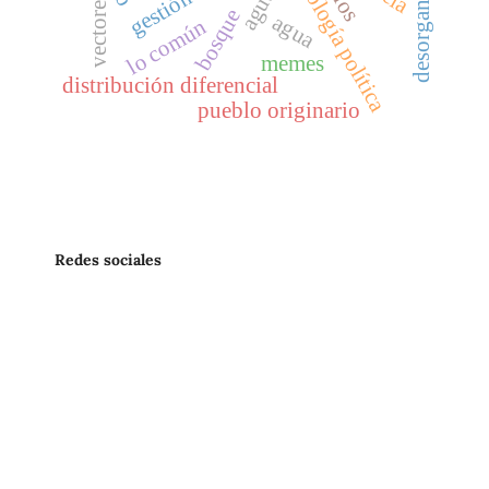
ecología política
vectores
bosque
agua
lo común
memes
distribución diferencial
pueblo originario
Redes sociales