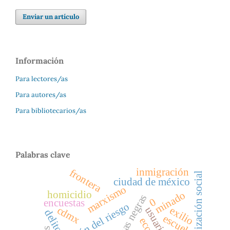
Enviar un artículo
Información
Para lectores/as
Para autores/as
Para bibliotecarios/as
Palabras clave
inmigración
frontera
desorganización social
ciudad de méxico
marxismo
homicidio
minado
aguas negras
0
encuestas
gestión del riesgo
cdmx
exilio
usuarios
delito
escuela