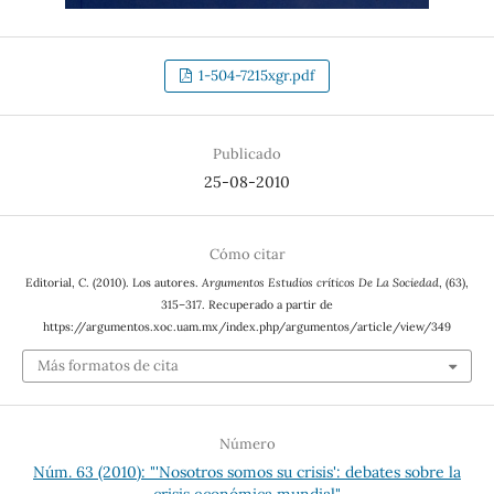
1-504-7215xgr.pdf
Publicado
25-08-2010
Cómo citar
Editorial, C. (2010). Los autores.
Argumentos Estudios críticos De La Sociedad
, (63),
315–317. Recuperado a partir de
https://argumentos.xoc.uam.mx/index.php/argumentos/article/view/349
Más formatos de cita
Número
Núm. 63 (2010): "'Nosotros somos su crisis': debates sobre la
crisis económica mundial"