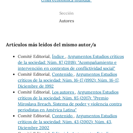
Sección
Autores
Artículos más leídos del mismo autor/a
Comité Editorial,
Índice
,
Argumentos Estudios críticos
de la sociedad: Núm. 87 (2018): "Acompañamiento e
intervención en contextos de conflictividad social"
Comité Editorial,
Contenido
,
Argumentos Estudios
críticos de la sociedad: Núm. 16-17 (1992): Núm. 16-17,
Diciembre de 1992
Comité Editorial,
Los autores
,
Argumentos Estudios
críticos de la sociedad: Núm. 85 (2017): "Premio
Miroslava Breach. Sistema de poder y violencia contra
periodistas en América Latina"
Comité Editorial,
Contenido
,
Argumentos Estudios
críticos de la sociedad: Núm. 43 (2002): Núm. 43,
Diciembre 2002