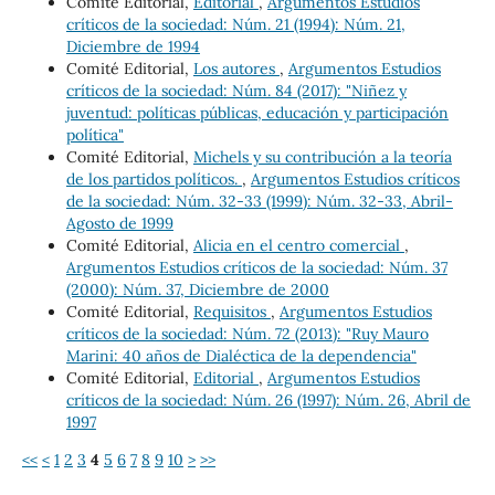
Comité Editorial,
Editorial
,
Argumentos Estudios
críticos de la sociedad: Núm. 21 (1994): Núm. 21,
Diciembre de 1994
Comité Editorial,
Los autores
,
Argumentos Estudios
críticos de la sociedad: Núm. 84 (2017): "Niñez y
juventud: políticas públicas, educación y participación
política"
Comité Editorial,
Michels y su contribución a la teoría
de los partidos políticos.
,
Argumentos Estudios críticos
de la sociedad: Núm. 32-33 (1999): Núm. 32-33, Abril-
Agosto de 1999
Comité Editorial,
Alicia en el centro comercial
,
Argumentos Estudios críticos de la sociedad: Núm. 37
(2000): Núm. 37, Diciembre de 2000
Comité Editorial,
Requisitos
,
Argumentos Estudios
críticos de la sociedad: Núm. 72 (2013): "Ruy Mauro
Marini: 40 años de Dialéctica de la dependencia"
Comité Editorial,
Editorial
,
Argumentos Estudios
críticos de la sociedad: Núm. 26 (1997): Núm. 26, Abril de
1997
<<
<
1
2
3
4
5
6
7
8
9
10
>
>>