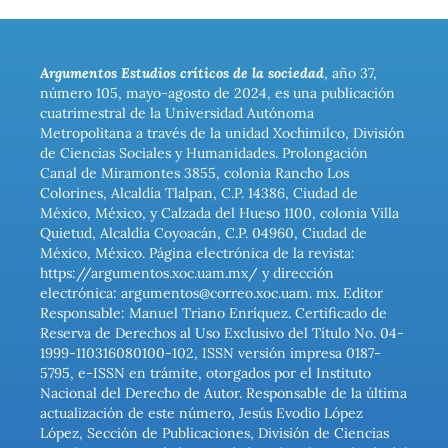
Argumentos Estudios críticos de la sociedad
, año 37,
número 105, mayo-agosto de 2024, es una publicación
cuatrimestral de la Universidad Autónoma
Metropolitana a través de la unidad Xochimilco, División
de Ciencias Sociales y Humanidades. Prolongación
Canal de Miramontes 3855, colonia Rancho Los
Colorines, Alcaldía Tlalpan, C.P. 14386, Ciudad de
México, México, y Calzada del Hueso 1100, colonia Villa
Quietud, Alcaldía Coyoacán, C.P. 04960, Ciudad de
México, México. Página electrónica de la revista:
https://argumentos.xoc.uam.mx/ y dirección
electrónica: argumentos@correo.xoc.uam. mx. Editor
Responsable: Manuel Triano Enríquez. Certificado de
Reserva de Derechos al Uso Exclusivo del Título No. 04-
1999-110316080100-102, ISSN versión impresa 0187-
5795, e-ISSN en trámite, otorgados por el Instituto
Nacional del Derecho de Autor. Responsable de la última
actualización de este número, Jesús Evodio López
López, Sección de Publicaciones, División de Ciencias