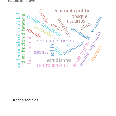
Palabras clave
escuela
economía política
distribución diferencial
modernidad-colonialidad
bosque
ciudad de méxico
vectores
marxismo
usuarios
cdmx
delito
lo común
encuestas
minado
pueblo originario
bioseguridad
gestión del riesgo
homicidio
aguas negras
0
exilio
frontera
agua
memes
estudiantes
centro américa
Redes sociales