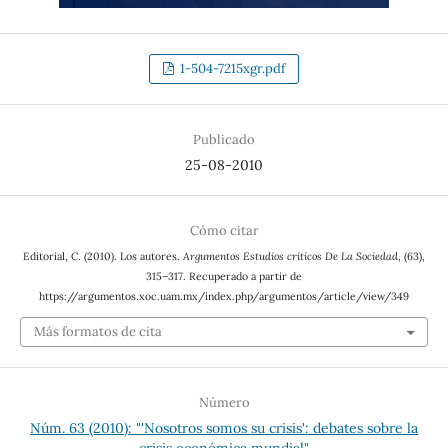
1-504-7215xgr.pdf
Publicado
25-08-2010
Cómo citar
Editorial, C. (2010). Los autores.
Argumentos Estudios críticos De La Sociedad
, (63),
315–317. Recuperado a partir de
https://argumentos.xoc.uam.mx/index.php/argumentos/article/view/349
Más formatos de cita
Número
Núm. 63 (2010): "'Nosotros somos su crisis': debates sobre la
crisis económica mundial"