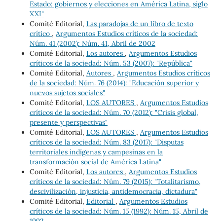
Estado: gobiernos y elecciones en América Latina, siglo
XXI"
Comité Editorial,
Las paradojas de un libro de texto
crítico
,
Argumentos Estudios críticos de la sociedad:
Núm. 41 (2002): Núm. 41, Abril de 2002
Comité Editorial,
Los autores
,
Argumentos Estudios
críticos de la sociedad: Núm. 53 (2007): "República"
Comité Editorial,
Autores
,
Argumentos Estudios críticos
de la sociedad: Núm. 76 (2014): "Educación superior y
nuevos sujetos sociales"
Comité Editorial,
LOS AUTORES
,
Argumentos Estudios
críticos de la sociedad: Núm. 70 (2012): "Crisis global,
presente y perspectivas"
Comité Editorial,
LOS AUTORES
,
Argumentos Estudios
críticos de la sociedad: Núm. 83 (2017): "Disputas
territoriales indígenas y campesinas en la
transformación social de América Latina"
Comité Editorial,
Los autores
,
Argumentos Estudios
críticos de la sociedad: Núm. 79 (2015): "Totalitarismo,
descivilización, injusticia, antidemocracia, dictadura"
Comité Editorial,
Editorial
,
Argumentos Estudios
críticos de la sociedad: Núm. 15 (1992): Núm. 15, Abril de
1992