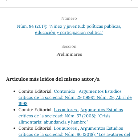
Número
Núm. 84 (2017): "Niñez y juventud: políticas públicas,
educación y participación política"
Sección
Preliminares
Artículos más leídos del mismo autor/a
Comité Editorial,
Contenido
,
Argumentos Estudios
críticos de la sociedad: Núm. 29 (1998): Núm. 29, Abril de
1998
Comité Editorial,
Los autores
,
Argumentos Estudios
críticos de la sociedad: Núm. 57 (2008): "Crisis
alimentaria: abundancia y hambre"
Comité Editorial,
Los autores
,
Argumentos Estudios
críticos de la sociedad: Núm. 86 (2018): "Los avatares del