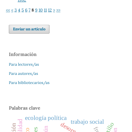
<<
<
3
4
5
6
7
8
9
10
11
12
>
>>
Enviar un artículo
Información
Para lectores/as
Para autores/as
Para bibliotecarios/as
Palabras clave
ecología política
trabajo social
exilio